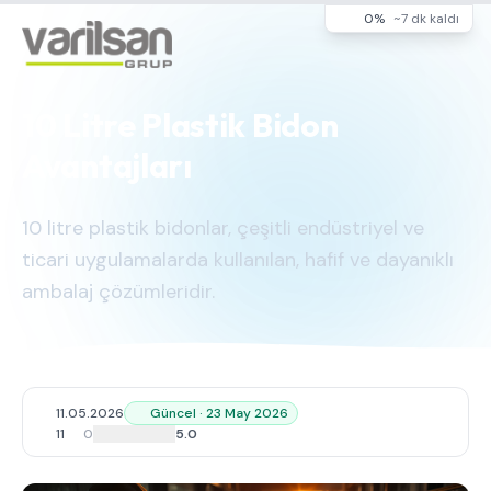
0%
~7 dk kaldı
10 Litre Plastik Bidon
Avantajları
10 litre plastik bidonlar, çeşitli endüstriyel ve
ticari uygulamalarda kullanılan, hafif ve dayanıklı
ambalaj çözümleridir.
11.05.2026
Güncel · 23 May 2026
11
0
5.0