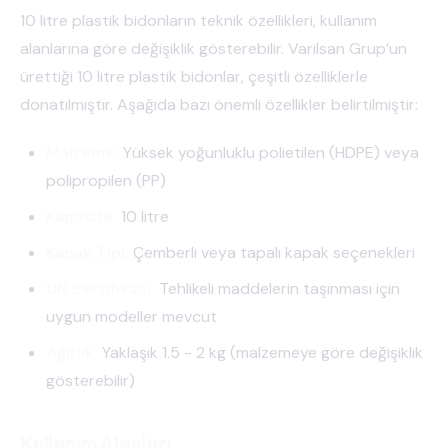
10 litre plastik bidonların teknik özellikleri, kullanım
alanlarına göre değişiklik gösterebilir. Varilsan Grup’un
ürettiği 10 litre plastik bidonlar, çeşitli özelliklerle
donatılmıştır. Aşağıda bazı önemli özellikler belirtilmiştir:
Malzeme:
Yüksek yoğunluklu polietilen (HDPE) veya
polipropilen (PP)
Kapasite:
10 litre
Kapak Tipi:
Çemberli veya tapalı kapak seçenekleri
UN Sertifikası:
Tehlikeli maddelerin taşınması için
uygun modeller mevcut
Ağırlık:
Yaklaşık 1.5 - 2 kg (malzemeye göre değişiklik
gösterebilir)
Kullanım Alanları