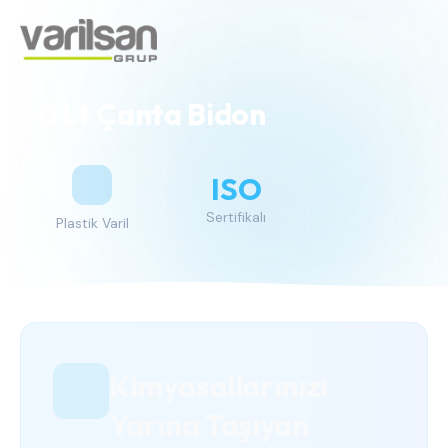
60 Lt Çanta Bidon
ISO
Sertifikalı
Plastik Varil
Kimyasallarınızı
Yarına Taşıyan