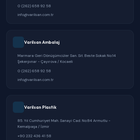
0 (262) 658 92 58
info@varilsan.com.tr
Varilsan Ambalaj
Marmara Geri Dönüşümcüler San. Sit. Beste Sokak No:14
Şekerpınar - Çayırova / Kocaeli
0 (262) 658 92 58
info@varilsan.com.tr
Varilsan Plastik
85. Yıl Cumhuriyet Mah. Sanayi Cad. No:84 Armutlu -
Kemalpaşa / İzmir
+90 232 436 41 58