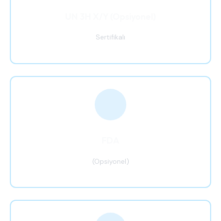
UN 3H X/Y (Opsiyonel)
Sertifikalı
FDA
(Opsiyonel)