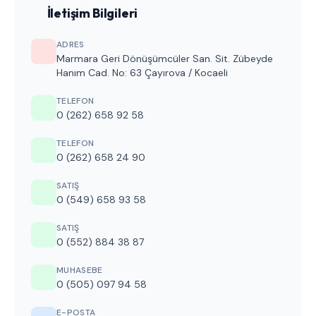
İletişim Bilgileri
ADRES
Marmara Geri Dönüşümcüler San. Sit. Zübeyde
Hanım Cad. No: 63 Çayırova / Kocaeli
TELEFON
0 (262) 658 92 58
TELEFON
0 (262) 658 24 90
SATIŞ
0 (549) 658 93 58
SATIŞ
0 (552) 884 38 87
MUHASEBE
0 (505) 097 94 58
E-POSTA