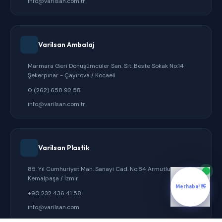
info@varilsan.com.tr
Varilsan Ambalaj
Marmara Geri Dönüşümcüler San. Sit. Beste Sokak No:14
Şekerpınar - Çayırova / Kocaeli
0 (262) 658 92 58
info@varilsan.com.tr
Varilsan Plastik
85. Yıl Cumhuriyet Mah. Sanayi Cad. No:84 Armutlu -
Kemalpaşa / İzmir
Merhaba! 👋
+90 232 436 41 58
info@varilsan.com