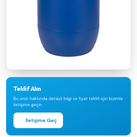
Teklif Alın
Bu ürün hakkında detaylı bilgi ve fiyat teklifi için bizimle
iletişime geçin.
İletişime Geç