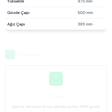
Yükseklik
975 mm
Gövde Çapı
500 mm
Ağız Çapı
395 mm
Malzeme
Gövde
Şişirme teknolojisi ile tek adımda üretilen HDPE gövde