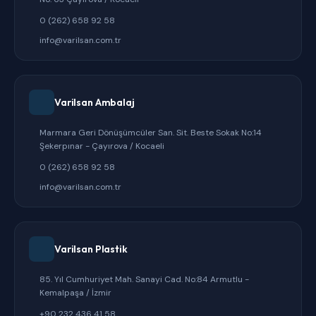
0 (262) 658 92 58
info@varilsan.com.tr
Varilsan Ambalaj
Marmara Geri Dönüşümcüler San. Sit. Beste Sokak No:14
Şekerpınar - Çayırova / Kocaeli
0 (262) 658 92 58
info@varilsan.com.tr
Varilsan Plastik
85. Yıl Cumhuriyet Mah. Sanayi Cad. No:84 Armutlu -
Kemalpaşa / İzmir
+90 232 436 41 58