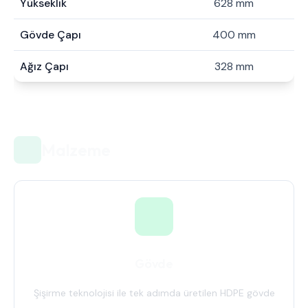
Yükseklik
628 mm
Gövde Çapı
400 mm
Ağız Çapı
328 mm
Malzeme
Gövde
Şişirme teknolojisi ile tek adımda üretilen HDPE gövde