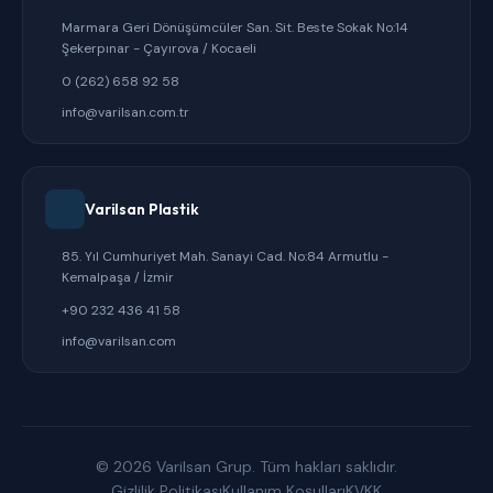
Marmara Geri Dönüşümcüler San. Sit. Beste Sokak No:14
Şekerpınar - Çayırova / Kocaeli
0 (262) 658 92 58
info@varilsan.com.tr
Varilsan Plastik
85. Yıl Cumhuriyet Mah. Sanayi Cad. No:84 Armutlu -
Kemalpaşa / İzmir
+90 232 436 41 58
info@varilsan.com
© 2026 Varilsan Grup. Tüm hakları saklıdır.
Gizlilik Politikası
Kullanım Koşulları
KVKK