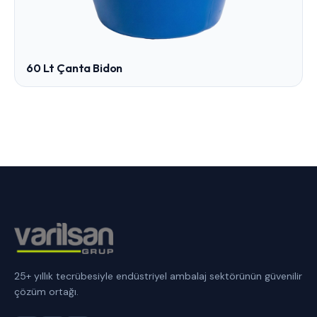
60 Lt Çanta Bidon
25+ yıllık tecrübesiyle endüstriyel ambalaj sektörünün güvenilir
çözüm ortağı.