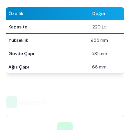
Özellik
Değer
Kapasite
220 Lt
Yükseklik
955 mm
Gövde Çapı
581 mm
Ağız Çapı
66 mm
Malzeme