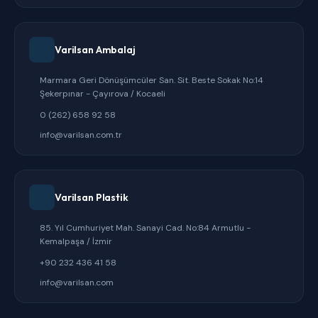
Varilsan Ambalaj
Marmara Geri Dönüşümcüler San. Sit. Beste Sokak No:14
Şekerpınar - Çayırova / Kocaeli
0 (262) 658 92 58
info@varilsan.com.tr
Varilsan Plastik
85. Yıl Cumhuriyet Mah. Sanayi Cad. No:84 Armutlu -
Kemalpaşa / İzmir
+90 232 436 41 58
info@varilsan.com