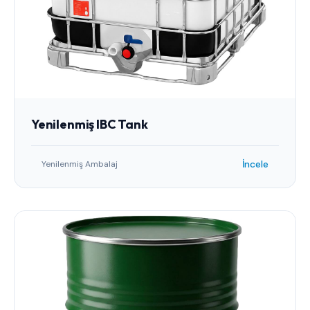
Yenilenmiş IBC Tank
İncele
Yenilenmiş Ambalaj