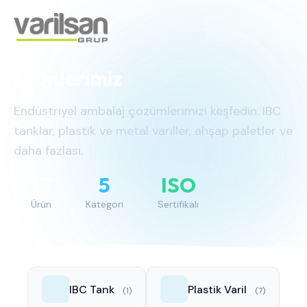
Ürünlerimiz
Endüstriyel ambalaj çözümlerimizi keşfedin. IBC
tanklar, plastik ve metal variller, ahşap paletler ve
daha fazlası.
13
5
ISO
Ürün
Kategori
Sertifikalı
IBC Tank
Plastik Varil
(1)
(7)