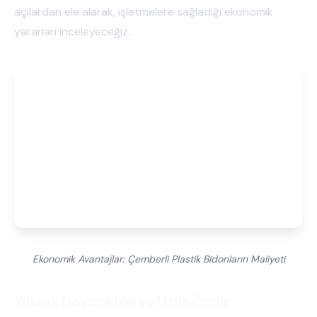
açılardan ele alarak, işletmelere sağladığı ekonomik
yararları inceleyeceğiz.
Ekonomik Avantajlar: Çemberli Plastik Bidonların Maliyeti
Yüksek Dayanıklılık ve Uzun Ömür