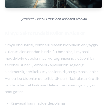
Çemberli Plastik Bidonların Kullanım Alanları
Kimya Sektöründeki Kullanım Alanları
Kimya endüstrisi, çemberli plastik bidonların en yaygın
kullanım alanlarından biridir. Bu bidonlar, kimyasal
maddelerin depolanması ve taşınmasında güvenli bir
seçenek sunar. Çemberli kapaklarının sağladığı
sızdırmazlık, tehlikeli kimyasalların dışarı çıkmasını önler.
Ayrıca, bu bidonlar genellikle UN sertifikalı olarak üretilir,
bu da onları tehlikeli maddelerin taşınması için uygun
hale getirir.
Kimyasal hammadde depolama