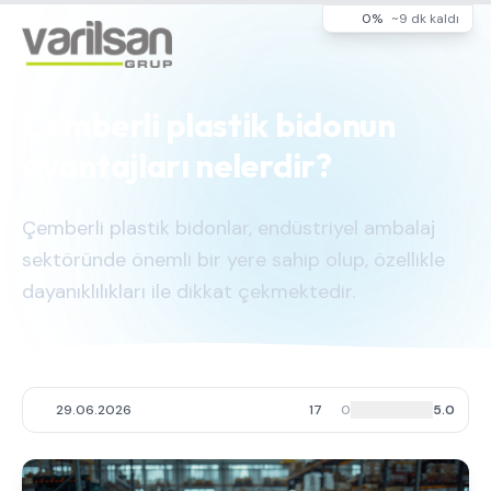
0%
~9 dk kaldı
Çemberli plastik bidonun
avantajları nelerdir?
Çemberli plastik bidonlar, endüstriyel ambalaj
sektöründe önemli bir yere sahip olup, özellikle
dayanıklılıkları ile dikkat çekmektedir.
29.06.2026
17
0
5.0