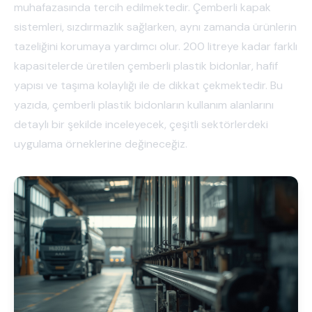
muhafazasında tercih edilmektedir. Çemberli kapak
sistemleri, sızdırmazlık sağlarken, aynı zamanda ürünlerin
tazeliğini korumaya yardımcı olur. 200 litreye kadar farklı
kapasitelerde üretilen çemberli plastik bidonlar, hafif
yapısı ve taşıma kolaylığı ile de dikkat çekmektedir. Bu
yazıda, çemberli plastik bidonların kullanım alanlarını
detaylı bir şekilde inceleyecek, çeşitli sektörlerdeki
uygulama örneklerine değineceğiz.