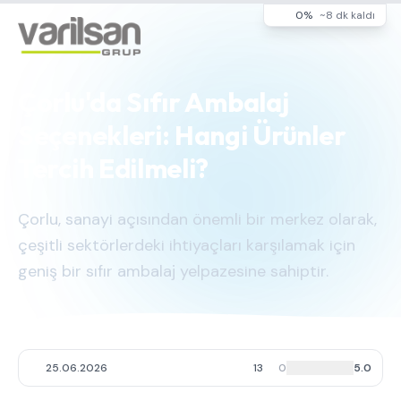
0%
~8 dk kaldı
Çorlu'da Sıfır Ambalaj
Seçenekleri: Hangi Ürünler
Tercih Edilmeli?
Çorlu, sanayi açısından önemli bir merkez olarak,
çeşitli sektörlerdeki ihtiyaçları karşılamak için
geniş bir sıfır ambalaj yelpazesine sahiptir.
25.06.2026
13
0
5.0