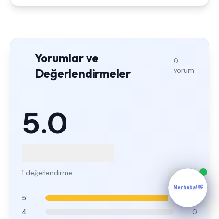
Yorumlar ve
0
Değerlendirmeler
yorum
5.0
1 değerlendirme
Merhaba! 👋
5
1
4
0