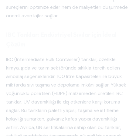
süreçlerini optimize eder hem de maliyetleri düşürmede
önemli avantajlar sağlar.
IBC Tanklar: Endüstriyel Sıvılar için İdeal
Çözüm
IBC (Intermediate Bulk Container) tanklar, özellikle
kimya, gıda ve tarım sektöründe sıklıkla tercih edilen
ambalaj seçenekleridir. 100 litre kapasiteleri ile büyük
miktarda sıvı taşıma ve depolama imkânı sağlar. Yüksek
yoğunluklu polietilen (HDPE) malzemeden üretilen IBC
tanklar, UV dayanıklılığı ile dış etkenlere karşı koruma
sağlar. Bu tankların paletli yapısı, taşıma ve istifleme
kolaylığı sunarken, galvaniz kafes yapısı dayanıklılığı
artırır. Ayrıca, UN sertifikalarına sahip olan bu tanklar,
tehlikeli maddelerin taşınmasında güvenli bir seçenek