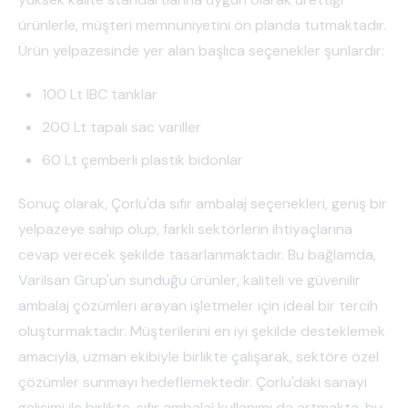
ürünlerle, müşteri memnuniyetini ön planda tutmaktadır.
Ürün yelpazesinde yer alan başlıca seçenekler şunlardır:
100 Lt IBC tanklar
200 Lt tapalı sac variller
60 Lt çemberli plastik bidonlar
Sonuç olarak, Çorlu'da sıfır ambalaj seçenekleri, geniş bir
yelpazeye sahip olup, farklı sektörlerin ihtiyaçlarına
cevap verecek şekilde tasarlanmaktadır. Bu bağlamda,
Varilsan Grup'un sunduğu ürünler, kaliteli ve güvenilir
ambalaj çözümleri arayan işletmeler için ideal bir tercih
oluşturmaktadır. Müşterilerini en iyi şekilde desteklemek
amacıyla, uzman ekibiyle birlikte çalışarak, sektöre özel
çözümler sunmayı hedeflemektedir. Çorlu'daki sanayi
gelişimi ile birlikte, sıfır ambalaj kullanımı da artmakta, bu