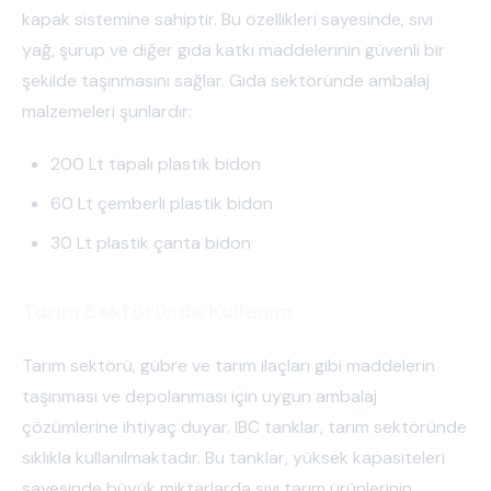
kapak sistemine sahiptir. Bu özellikleri sayesinde, sıvı
yağ, şurup ve diğer gıda katkı maddelerinin güvenli bir
şekilde taşınmasını sağlar. Gıda sektöründe ambalaj
malzemeleri şunlardır:
200 Lt tapalı plastik bidon
60 Lt çemberli plastik bidon
30 Lt plastik çanta bidon
Tarım Sektöründe Kullanım
Tarım sektörü, gübre ve tarım ilaçları gibi maddelerin
taşınması ve depolanması için uygun ambalaj
çözümlerine ihtiyaç duyar. IBC tanklar, tarım sektöründe
sıklıkla kullanılmaktadır. Bu tanklar, yüksek kapasiteleri
sayesinde büyük miktarlarda sıvı tarım ürünlerinin