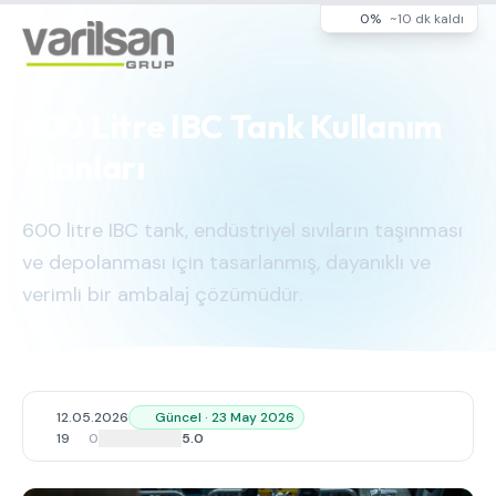
0%
~10 dk kaldı
600 Litre IBC Tank Kullanım
Alanları
600 litre IBC tank, endüstriyel sıvıların taşınması
ve depolanması için tasarlanmış, dayanıklı ve
verimli bir ambalaj çözümüdür.
12.05.2026
Güncel · 23 May 2026
19
0
5.0