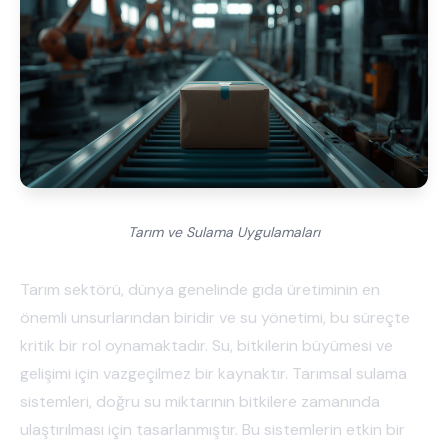
Tarım ve Sulama Uygulamaları
Tarım sektörü, dünya genelinde gıda üretiminin en
önemli unsurlarından biridir ve su yönetimi, bu süreçte
kritik bir rol oynamaktadır. Su, bitkilerin büyümesi ve
gelişimi için vazgeçilmez bir kaynaktır. Tarımsal sulama
sistemleri, doğru su miktarının bitkilere zamanında
ulaştırılması için tasarlanmıştır. Bu sistemlerin etkin bir