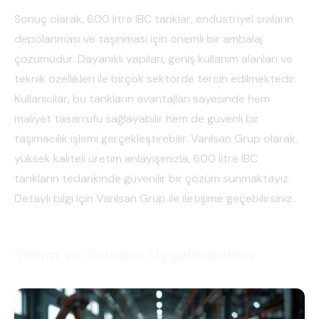
Sonuç olarak, 600 litre IBC tanklar, endüstriyel sıvıların
depolanması ve taşınması için önemli bir ambalaj
çözümüdür. Dayanıklı yapıları, geniş kullanım alanları ve
teknik özellikleri ile birçok sektörde tercih edilmektedir.
Kullanıcılar, bu tankların avantajları sayesinde hem
maliyet tasarrufu sağlayabilir hem de güvenli bir
taşımacılık işlemi gerçekleştirebilir. Varilsan Grup olarak,
yüksek kaliteli üretim anlayışımızla, 600 litre IBC
tankların tedarikinde güvenilir bir çözüm sunmaktayız.
Detaylı bilgi için Varilsan Grup ile iletişime geçebilirsiniz.
Tarım ve Sulama Uygulamaları