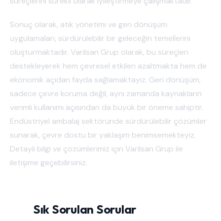
süreçlerini sürekli olarak iyileştirmeye çalışmaktadır.
Sonuç olarak, atık yönetimi ve geri dönüşüm
uygulamaları, sürdürülebilir bir geleceğin temellerini
oluşturmaktadır. Varilsan Grup olarak, bu süreçleri
destekleyerek hem çevresel etkileri azaltmakta hem de
ekonomik açıdan fayda sağlamaktayız. Geri dönüşüm,
sadece çevre koruma değil, aynı zamanda kaynakların
verimli kullanımı açısından da büyük bir öneme sahiptir.
Endüstriyel ambalaj sektöründe sürdürülebilir çözümler
sunarak, çevre dostu bir yaklaşım benimsemekteyiz.
Detaylı bilgi ve çözümlerimiz için Varilsan Grup ile
iletişime geçebilirsiniz.
Sık Sorulan Sorular