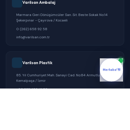
Varilsan Ambalaj
Marmara Geri Dönüşümcüler San. Sit. Beste Sokak No:14
Şekerpınar - Çayırova / Kocaeli
0 (262) 658 92 58
info@varilsan.com.tr
Varilsan Plastik
Merhaba! 👋
85. Yıl Cumhuriyet Mah. Sanayi Cad. No:84 Armutlu -
Kemalpaşa / İzmir
+90 232 436 41 58
info@varilsan.com