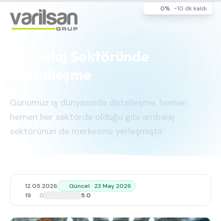
0%
~10 dk kaldı
Ambalaj Sektöründe
Dijitalleşme
Günümüz iş dünyasında dijitalleşme, hemen
hemen her sektörde olduğu gibi ambalaj
sektörünün de merkezine yerleşmiştir.
12.05.2026
Güncel · 23 May 2026
19
0
5.0