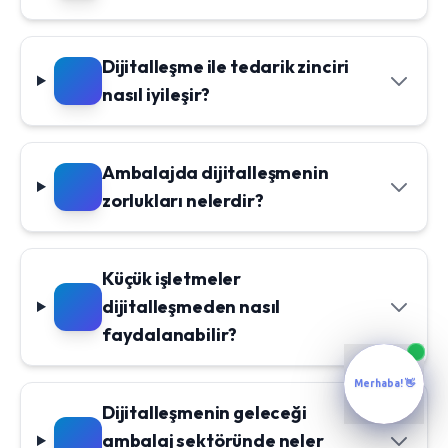
Dijitalleşme ile tedarik zinciri
nasıl iyileşir?
Ambalajda dijitalleşmenin
zorlukları nelerdir?
Küçük işletmeler
dijitalleşmeden nasıl
faydalanabilir?
Merhaba! 👋
Dijitalleşmenin geleceği
ambalaj sektöründe neler