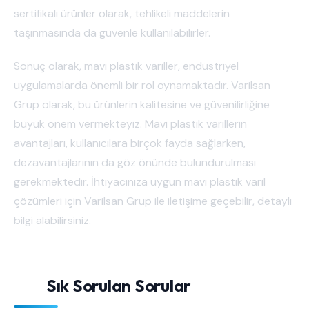
sertifikalı ürünler olarak, tehlikeli maddelerin
taşınmasında da güvenle kullanılabilirler.
Sonuç olarak, mavi plastik variller, endüstriyel
uygulamalarda önemli bir rol oynamaktadır. Varilsan
Grup olarak, bu ürünlerin kalitesine ve güvenilirliğine
büyük önem vermekteyiz. Mavi plastik varillerin
avantajları, kullanıcılara birçok fayda sağlarken,
dezavantajlarının da göz önünde bulundurulması
gerekmektedir. İhtiyacınıza uygun mavi plastik varil
çözümleri için Varilsan Grup ile iletişime geçebilir, detaylı
bilgi alabilirsiniz.
Sık Sorulan Sorular