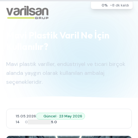
0%
~8 dk kaldı
Mavi Plastik Varil Ne İçin
Kullanılır?
Mavi plastik variller, endüstriyel ve ticari birçok
alanda yaygın olarak kullanılan ambalaj
seçenekleridir.
15.05.2026
Güncel · 23 May 2026
14
0
5.0