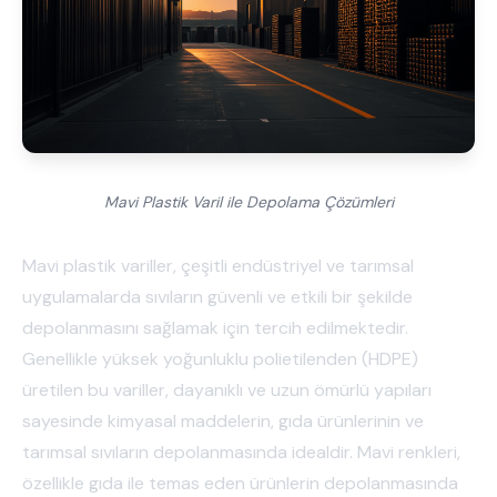
Mavi Plastik Varil ile Depolama Çözümleri
Mavi plastik variller, çeşitli endüstriyel ve tarımsal
uygulamalarda sıvıların güvenli ve etkili bir şekilde
depolanmasını sağlamak için tercih edilmektedir.
Genellikle yüksek yoğunluklu polietilenden (HDPE)
üretilen bu variller, dayanıklı ve uzun ömürlü yapıları
sayesinde kimyasal maddelerin, gıda ürünlerinin ve
tarımsal sıvıların depolanmasında idealdir. Mavi renkleri,
özellikle gıda ile temas eden ürünlerin depolanmasında