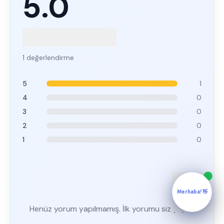
5.0
1 değerlendirme
5
1
4
0
3
0
2
0
1
0
Merhaba! 👋
Henüz yorum yapılmamış. İlk yorumu siz yapın!