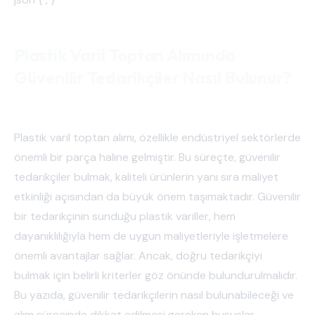
Plastik Varil Toptan Alımında
Güvenilir Tedarikçiler Nasıl Bulunur?
Plastik varil toptan alımı, özellikle endüstriyel sektörlerde
önemli bir parça haline gelmiştir. Bu süreçte, güvenilir
tedarikçiler bulmak, kaliteli ürünlerin yanı sıra maliyet
etkinliği açısından da büyük önem taşımaktadır. Güvenilir
bir tedarikçinin sunduğu plastik variller, hem
dayanıklılığıyla hem de uygun maliyetleriyle işletmelere
önemli avantajlar sağlar. Ancak, doğru tedarikçiyi
bulmak için belirli kriterler göz önünde bulundurulmalıdır.
Bu yazıda, güvenilir tedarikçilerin nasıl bulunabileceği ve
alım sürecinde dikkat edilmesi gereken hususlar