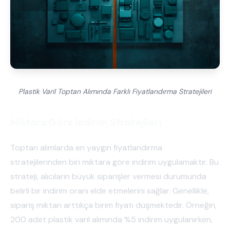
Plastik Varil Toptan Alımında Farklı Fiyatlandırma Stratejileri
Miktara Göre İndirim Stratejileri
Toptan alımlarda en yaygın fiyatlandırma
stratejilerinden biri miktara göre indirim uygulamaktır. Bu
strateji, alıcıların büyük siparişler vermesi durumunda
belirli bir indirim oranı elde etmelerini sağlar. Genellikle,
sipariş miktarı arttıkça birim fiyatı düşmektedir. Örneğin,
200 adet plastik varil alımında %5 indirim uygulanırken,