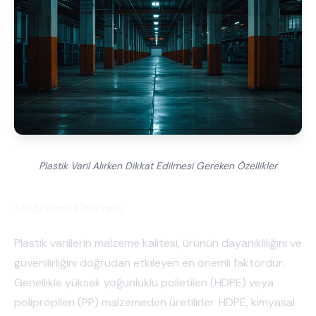
Plastik Varil Alırken Dikkat Edilmesi Gereken Özellikler
Malzeme Kalitesi
Plastik varillerin malzeme kalitesi, ürünün dayanıklılığını ve
güvenilirliğini doğrudan etkileyen en önemli faktördür.
Genellikle yüksek yoğunluklu polietilen (HDPE) veya
polipropilen (PP) malzemeden üretilirler. HDPE, kimyasal