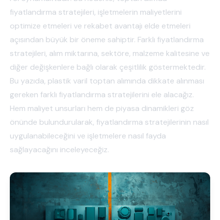
fiyatlandırma stratejileri, işletmelerin maliyetlerini
optimize etmeleri ve rekabet avantajı elde etmeleri
açısından büyük bir öneme sahiptir. Farklı fiyatlandırma
stratejileri, alım miktarına, sektöre, malzeme kalitesine ve
diğer değişkenlere bağlı olarak çeşitlilik göstermektedir.
Bu yazıda, plastik varil toptan alımında dikkate alınması
gereken farklı fiyatlandırma stratejilerini ele alacağız.
Hem maliyet unsurları hem de piyasa dinamikleri göz
önünde bulundurularak, fiyatlandırma stratejilerinin nasıl
uygulanabileceğini ve işletmelere nasıl fayda
sağlayacağını inceleyeceğiz.