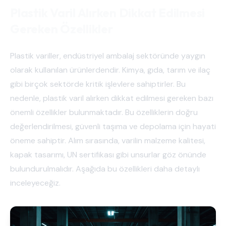
Plastik Varil Alırken Dikkat Edilmesi
Gereken Özellikler
Plastik variller, endüstriyel ambalaj sektöründe yaygın
olarak kullanılan ürünlerdendir. Kimya, gıda, tarım ve ilaç
gibi birçok sektörde kritik işlevlere sahiptirler. Bu
nedenle, plastik varil alırken dikkat edilmesi gereken bazı
önemli özellikler bulunmaktadır. Bu özelliklerin doğru
değerlendirilmesi, güvenli taşıma ve depolama için hayati
öneme sahiptir. Alım sırasında, varilin malzeme kalitesi,
kapak tasarımı, UN sertifikası gibi unsurlar göz önünde
bulundurulmalıdır. Aşağıda bu özellikleri daha detaylı
inceleyeceğiz.