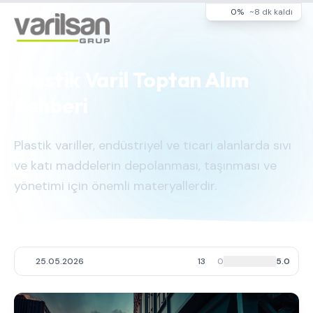
0%
~8 dk kaldı
Plastik Varil Toptan Alım
Rehberi
Plastik variller, endüstriyel ve ticari alanlarda sıvı
ve katı maddelerin depolanması, taşınması ve
yönetimi için önemli materyallerdir.
25.05.2026
13
0
5.0