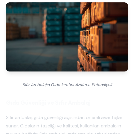
Sıfır Ambalajın Gıda Israfını Azaltma Potansiyeli
Gıda Güvenliği ve Sıfır Ambalaj
Sıfır ambalaj, gıda güvenliği açısından önemli avantajlar
sunar. Gıdaların tazeliği ve kalitesi, kullanılan ambalajın