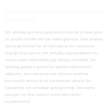
Sıfır Ambalajın Gıda Israfını Azaltma
Potansiyeli
Sıfır ambalaj, günümüz gıda endüstrisinde ortaya çıkan
en önemli trendlerden biri haline gelmiştir. Gıda israfının
dünya genelinde her yıl milyonlarca ton seviyesine
ulaştığı düşünülürse, sıfır ambalaj uygulamalarının bu
sorunu nasıl hafifletebileceği oldukça önemlidir. Sıfır
ambalaj, gıdaların güvenli bir şekilde saklanmasını
sağlarken, aynı zamanda atık miktarını azaltma
konusunda da büyük bir potansiyele sahiptir. Bu
kapsamda, sıfır ambalajın gıda güvenliği, depolama
süreçleri ve nihai tüketici üzerindeki etkileri
incelenecektir.