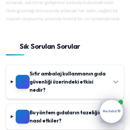
sunarak, sektörün gelişimine katkıda bulunmaktadır.
Gıda güvenliği konusunda atılacak her adım, sağlıklı bir
toplum oluşturma yolunda önemli bir rol oynamaktadır.
Sık Sorulan Sorular
Sıfır ambalaj kullanmanın gıda
güvenliği üzerindeki etkisi
nedir?
Bu yöntem gıdaların tazeliğini
Merhaba! 👋
nasıl etkiler?