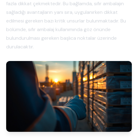
fazla dikkat çekmektedir. Bu bağlamda, sıfır ambalajın
sağladığı avantajların yanı sıra, uygulanırken dikkat
edilmesi gereken bazı kritik unsurlar bulunmaktadır. Bu
bölümde, sıfır ambalaj kullanımında göz önünde
bulundurulması gereken başlıca noktalar üzerinde
durulacaktır.