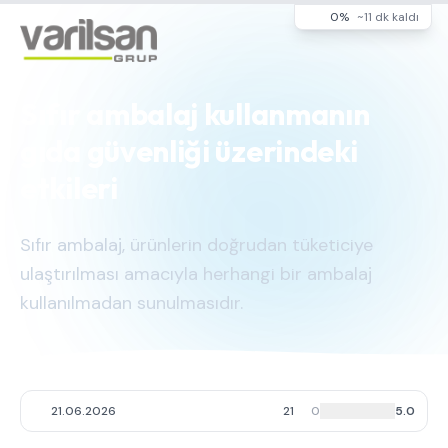
0%
~11 dk kaldı
Sıfır ambalaj kullanmanın
gıda güvenliği üzerindeki
etkileri
Sıfır ambalaj, ürünlerin doğrudan tüketiciye
ulaştırılması amacıyla herhangi bir ambalaj
kullanılmadan sunulmasıdır.
21.06.2026
21
0
5.0