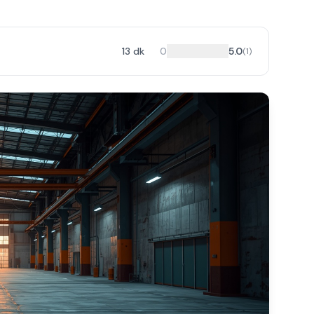
13
dk
0
5.0
(
1
)