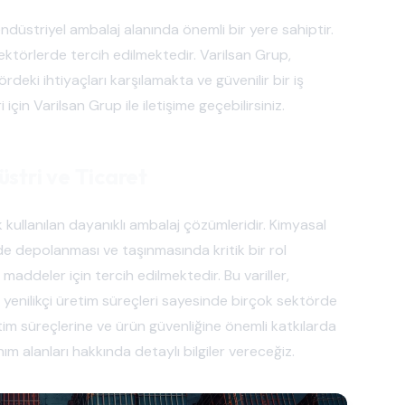
, endüstriyel ambalaj alanında önemli bir yere sahiptir.
lı sektörlerde tercih edilmektedir. Varilsan Grup,
rdeki ihtiyaçları karşılamakta ve güvenilir bir iş
için Varilsan Grup ile iletişime geçebilirsiniz.
üstri ve Ticaret
k kullanılan dayanıklı ambalaj çözümleridir. Kimyasal
ilde depolanması ve taşınmasında kritik bir rol
i maddeler için tercih edilmektedir. Bu variller,
e yenilikçi üretim süreçleri sayesinde birçok sektörde
retim süreçlerine ve ürün güvenliğine önemli katkılarda
nım alanları hakkında detaylı bilgiler vereceğiz.