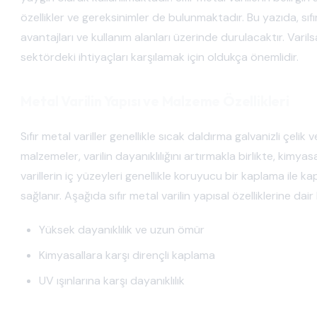
özellikler ve gereksinimler de bulunmaktadır. Bu yazıda, sıfır 
avantajları ve kullanım alanları üzerinde durulacaktır. Var
sektördeki ihtiyaçları karşılamak için oldukça önemlidir.
Metal Varilin Yapısı ve Malzeme Özellikleri
Sıfır metal variller genellikle sıcak daldırma galvanizli çeli
malzemeler, varilin dayanıklılığını artırmakla birlikte, kim
varillerin iç yüzeyleri genellikle koruyucu bir kaplama ile k
sağlanır. Aşağıda sıfır metal varilin yapısal özelliklerine d
Yüksek dayanıklılık ve uzun ömür
Kimyasallara karşı dirençli kaplama
UV ışınlarına karşı dayanıklılık