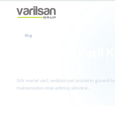
Blog
Sıfır Metal Varil Kullanım Alanları Nele...
Sıfır Metal Varil 
Nelerdir?
Sıfır metal varil, endüstriyel ürünlerin güvenli
malzemeden imal edilmiş silindirik...