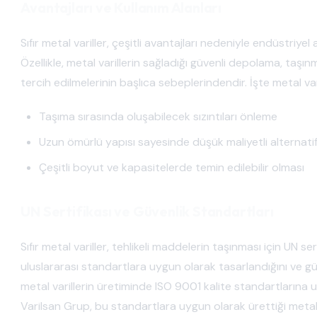
Avantajları ve Kullanım Alanları
Sıfır metal variller, çeşitli avantajları nedeniyle endüstriye
Özellikle, metal varillerin sağladığı güvenli depolama, taşı
tercih edilmelerinin başlıca sebeplerindendir. İşte metal vari
Taşıma sırasında oluşabilecek sızıntıları önleme
Uzun ömürlü yapısı sayesinde düşük maliyetli alternati
Çeşitli boyut ve kapasitelerde temin edilebilir olması
UN Sertifikası ve Güvenlik Standartları
Sıfır metal variller, tehlikeli maddelerin taşınması için UN sert
uluslararası standartlara uygun olarak tasarlandığını ve güve
metal varillerin üretiminde ISO 9001 kalite standartlarına u
Varilsan Grup, bu standartlara uygun olarak ürettiği metal 