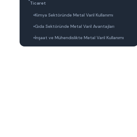
Ticaret
Kimya Sektöründe Metal Varil Kullanımı
Gıda Sektöründe Metal Varil Avantajları
İnşaat ve Mühendislikte Metal Varil Kullanımı
Sıfır Metal Varil Seçerken Dikkat Edilmesi
Gerekenler
Malzeme Kalitesi ve Dayanıklılık
Kapasite ve Boyut Seçimi
Sertifikalar ve Standartlar
Sıfır Metal Varil ile Depolama Güvenliği ve
Önemi
Kimyasal Madde Güvenliği
Gıda Güvenliği ve Hijyen Standartları