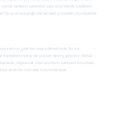
metal varillerin tanımının yanı sıra, teknik özellikleri,
ilsan Grup'un sunduğu metal varil çözümleri, bu nedenle
k veya karbon çelikten imal edilmektedir. Bu tür
yasal maddelere karşı da yüksek direnç gösterir. Metal
aplanarak, taşınacak olan ürünlerin kalitesini koruması
air bazı anahtar noktalar bulunmaktadır: