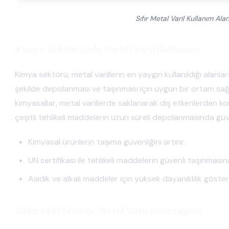
Sıfır Metal Varil Kullanım Ala
Kimya Sektöründe Metal Varil Kullanımı
Kimya sektörü, metal varillerin en yaygın kullanıldığı alanlar
şekilde depolanması ve taşınması için uygun bir ortam sağlar.
kimyasallar, metal varillerde saklanarak dış etkenlerden koru
çeşitli tehlikeli maddelerin uzun süreli depolanmasında güv
Kimyasal ürünlerin taşıma güvenliğini artırır.
UN sertifikası ile tehlikeli maddelerin güvenli taşınmasını
Asidik ve alkali maddeler için yüksek dayanıklılık gösteri
Gıda Sektöründe Metal Varil Avantajları