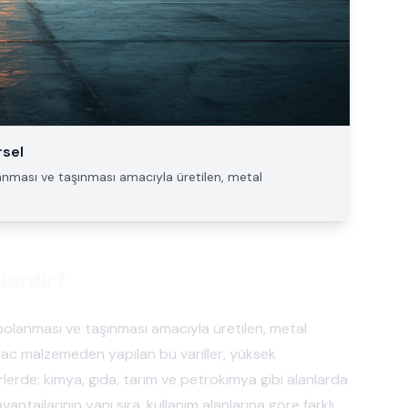
rsel
olanması ve taşınması amacıyla üretilen, metal
elerdir?
 depolanması ve taşınması amacıyla üretilen, metal
e sac malzemeden yapılan bu variller, yüksek
örlerde; kimya, gıda, tarım ve petrokimya gibi alanlarda
avantajlarının yanı sıra, kullanım alanlarına göre farklı