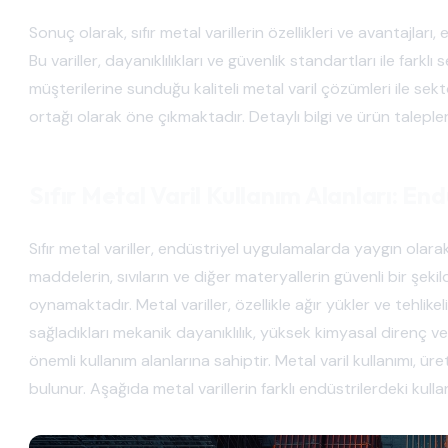
Sonuç olarak, sıfır metal varillerin özellikleri ve avantajları
Bu variller, dayanıklılıkları ve güvenlik standartları ile fark
müşterilerine sunduğu kaliteli metal varil çözümleri ile sektö
ortağı olarak öne çıkmaktadır. Detaylı bilgi ve ürün talepleri 
Sıfır Metal Varil Kullanım Alanları: End
Sıfır metal variller, endüstriyel uygulamalarda yaygın olara
maddelerin, sıvıların ve diğer materyallerin güvenli bir şek
oynamaktadır. Metal variller, özellikle ağır yükler ve tehlikel
sağladıkları mekanik dayanıklılık, yüksek kimyasal direnç v
önemli kullanım alanlarına sahiptir. Metal varil kullanımı, ü
bulunur. Aşağıda metal varillerin farklı endüstrilerdeki kulla