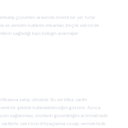
l ambalaj çözümleri arasında önemli bir yer tutar.
nma ve yeniden kullanım imkanları, birçok sektörde
llerin sağladığı bazı belirgin avantajlar:
f
ifikasına sahip olmalıdır. Bu sertifika, varilin
nli bir şekilde kullanılabileceğini gösterir. Ayrıca,
yum sağlanması, ürünlerin güvenilirliğini artırmaktadır.
varillerle, sektörün ihtiyaçlarına cevap vermektedir.