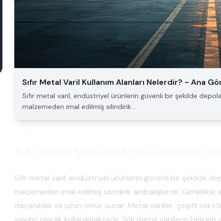
Sıfır Metal Varil Kullanım Alanları Nelerdir? - Ana Gö
Sıfır metal varil, endüstriyel ürünlerin güvenli bir şekilde dep
malzemeden imal edilmiş silindirik...
Sıfır Metal Varil Nedir ve Özellikleri N
Sıfır metal varil, endüstriyel ürünlerin güvenli bir şekilde
malzemeden imal edilmiş silindirik ambalajlardır. Genellikl
dayanıklılık ve uzun ömür sunar. Metal variller, çeşitli sekt
yaygın olarak kullanılmaktadır. Sıfır metal varillerin belirgin 