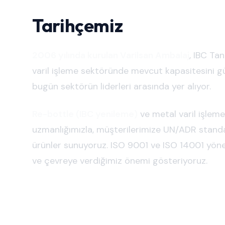
Tarihçemiz
2006 yılında kurulan Varilsan Ambalaj
, IBC Ta
varil işleme sektöründe mevcut kapasitesini g
bugün sektörün liderleri arasında yer alıyor.
Re-bottle (IBC yenileme)
ve metal varil işlem
uzmanlığımızla, müşterilerimize UN/ADR standa
ürünler sunuyoruz. ISO 9001 ve ISO 14001 yönet
ve çevreye verdiğimiz önemi gösteriyoruz.