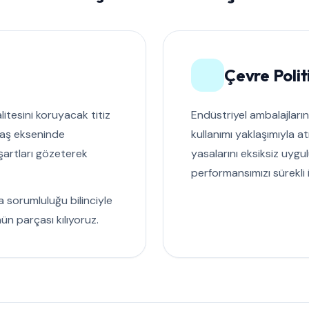
Çevre Poli
litesini koruyacak titiz
Endüstriyel ambalajları
daş ekseninde
kullanımı yaklaşımıyla 
 şartları gözeterek
yasalarını eksiksiz uygu
performansımızı sürekli i
 sorumluluğu bilinciyle
ün parçası kılıyoruz.