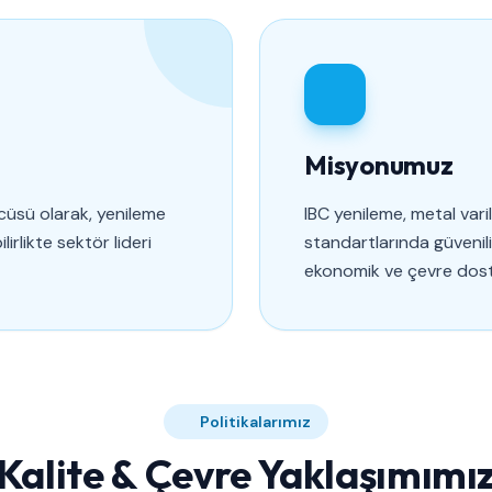
Misyonumuz
üsü olarak, yenileme
IBC yenileme, metal vari
irlikte sektör lideri
standartlarında güvenil
ekonomik ve çevre dos
Politikalarımız
Kalite & Çevre Yaklaşımımı