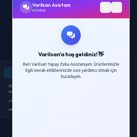
Varilsan Asistanı
Tüm Ürünler
Online
Tüm İletişim Bilgileri
Varilsan'a hoş geldiniz! 👋
Ben Varilsan Yapay Zeka Asistanıyım. Ürünlerimizle
ilgili merak ettiklerinizde size yardımcı olmak için
Varilsan Plastik
buradayım.
85. Yıl Cumhuriyet Mah. Sanayi Cad. No:84 Armutlu -
Kemalpaşa / İzmir
+90 232 436 41 58
info@varilsan.com