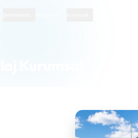
Şirketlerimiz
Ürünlerimiz
Kurumsal
İletişim
laj Kurumsal