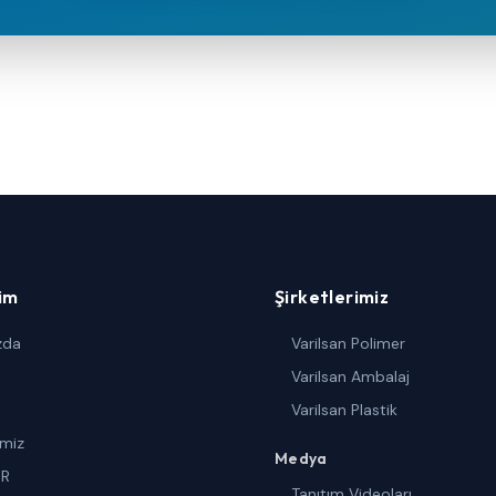
şim
Şirketlerimiz
zda
Varilsan Polimer
Varilsan Ambalaj
Varilsan Plastik
imiz
Medya
DR
Tanıtım Videoları