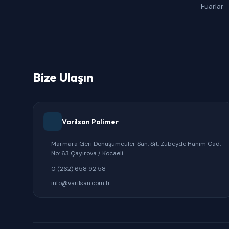
Fuarlar
Bize Ulaşın
Varilsan Polimer
Marmara Geri Dönüşümcüler San. Sit. Zübeyde Hanım Cad.
No: 63 Çayırova / Kocaeli
0 (262) 658 92 58
info@varilsan.com.tr