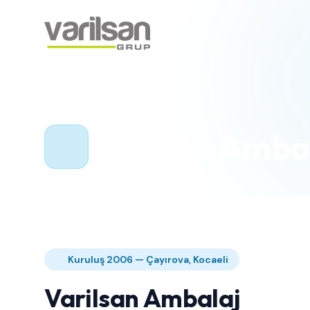
Varilsan Ambalaj Kurumsal
Varilsan Amba
Kuruluş 2006 — Çayırova, Kocaeli
Varilsan Ambalaj