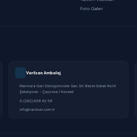
Foto Galeri
Varilsan Ambalaj
Marmara Geri Dönüşümcüler San. Sit. Beste Sokak No:14
Şekerpınar - Çayırova / Kocaeli
0 (262) 658 92 58
info@varilsan.com.tr