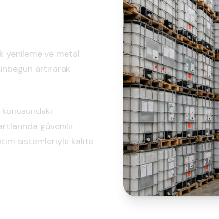
nk yenileme ve metal
ünbegün artırarak
e konusundaki
rtlarında güvenilir
im sistemleriyle kalite