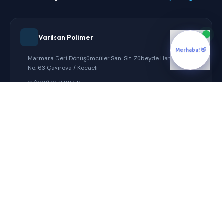
Varilsan Polimer
Merhaba! 👋
Marmara Geri Dönüşümcüler San. Sit. Zübeyde Hanım Cad.
No: 63 Çayırova / Kocaeli
0 (262) 658 92 58
info@varilsan.com.tr
Varilsan Ambalaj
Marmara Geri Dönüşümcüler San. Sit. Beste Sokak No:14
Şekerpınar - Çayırova / Kocaeli
0 (262) 658 92 58
info@varilsan.com.tr