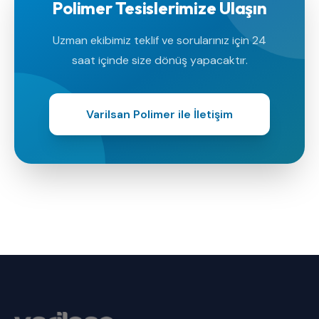
Polimer Tesislerimize Ulaşın
Uzman ekibimiz teklif ve sorularınız için 24
saat içinde size dönüş yapacaktır.
Varilsan Polimer ile İletişim