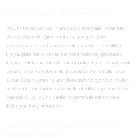
Varilin Avantajları ve Kullanım Alanları
200 Lt tapalı sac varilin en büyük avantajlarından biri,
yüksek dayanıklılığının yanı sıra, geniş bir ürün
yelpazesine hizmet verebilecek esnekliğidir. Özellikle
kimya, gıda, tarım ve ilaç sektörlerinde yaygın olarak
kullanılır. Kimyasal maddelerin depolanmasında sağlamlık
ve sızdırmazlık sağlayarak, güvenli bir taşımacılık imkanı
sunar. Bunun yanı sıra, geri dönüşüm ve çevresel etkileri
azaltma konusundaki katkıları ile de dikkat çekmektedir.
Varilsan Grup, bu tip varillerin üretimi ile sektördeki
ihtiyaçları karşılamaktadır.
Tapalı Sac Varil ile Diğer Ambalaj Türleri
Arasındaki Farklar