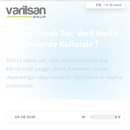
0%
~9 dk kaldı
200 Lt Tapalı Sac Varil Nedir
ve Nerelerde Kullanılır?
200 Lt tapalı sac varil, endüstriyel ambalaj
sektöründe yaygın olarak kullanılan, yüksek
dayanıklılığa sahip metal bir depolama ve taşıma
çözümüdür.
09.06.2026
16
0
5.0