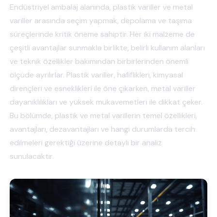
Endüstriyel ambalaj alanında, plastik variller ve metal
variller arasında seçim yapmak, depolama ve taşıma
süreçlerinde kritik öneme sahiptir. Her iki malzeme de
çeşitli avantajlar sunmakla birlikte, belirli kullanım alanları
ve teknik özellikler bakımından birbirlerinden önemli
ölçüde ayrılırlar. Plastik variller, hafiflikleri, kimyasal
dirençleri ve esneklikleri ile öne çıkarken, metal variller
dayanıklılıkları ve yüksek mukavemetleri ile dikkat çeker.
Bu bölümde, plastik ve metal varillerin temel özellikleri,
avantajları, dezavantajları ve hangi durumlarda tercih
edilmeleri gerektiği üzerine detaylı bir analiz
sunulacaktır.