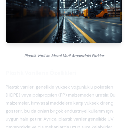
Plastik Varil ile Metal Varil Arasındaki Farklar
Plastik Varillerin Özellikleri
Plastik variller, genellikle yüksek yoğunluklu polietilen
(HDPE) veya polipropilen (PP) malzemeden üretilir. Bu
malzemeler, kimyasal maddelere karşı yüksek direnç
gösterir, bu da onları birçok endüstriyel kullanım için
uygun hale getirir. Ayrıca, plastik variller genellikle UV
dayanımlıdır ve dış mekanlarda uzun süre kalabilirler.