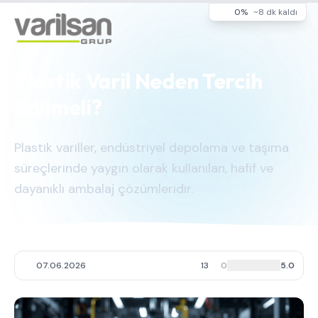
0%
~8 dk kaldı
Plastik Varil Neden Tercih
Edilmeli?
Plastik variller, endüstriyel depolama ve taşıma
süreçlerinde yaygın olarak kullanılan, hafif ve
dayanıklı ambalaj çözümleridir.
07.06.2026
13
0
5.0