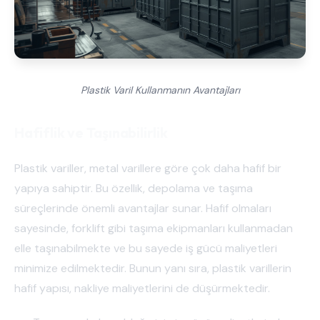
Plastik Varil Kullanmanın Avantajları
Hafiflik ve Taşınabilirlik
Plastik variller, metal varillere göre çok daha hafif bir
yapıya sahiptir. Bu özellik, depolama ve taşıma
süreçlerinde önemli avantajlar sunar. Hafif olmaları
sayesinde, forklift gibi taşıma ekipmanları kullanmadan
elle taşınabilmekte ve bu sayede iş gücü maliyetleri
minimize edilmektedir. Bunun yanı sıra, plastik varillerin
hafif yapısı, nakliye maliyetlerini de düşürmektedir.