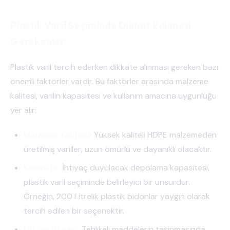
Plastik Varil Seçiminde Dikkat Edilmesi
Gerekenler
Plastik varil tercih ederken dikkate alınması gereken bazı
önemli faktörler vardır. Bu faktörler arasında malzeme
kalitesi, varilin kapasitesi ve kullanım amacına uygunluğu
yer alır:
Malzeme Kalitesi:
Yüksek kaliteli HDPE malzemeden
üretilmiş variller, uzun ömürlü ve dayanıklı olacaktır.
Kapasite:
İhtiyaç duyulacak depolama kapasitesi,
plastik varil seçiminde belirleyici bir unsurdur.
Örneğin, 200 Litrelik plastik bidonlar yaygın olarak
tercih edilen bir seçenektir.
UN Sertifikası:
Tehlikeli maddelerin taşınmasında