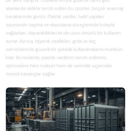
bir yere sahiptir. Özellikle kimya, gıda ve tarım gibi
alanlarda sıklıkla tercih edilen bu ürünler, birçok avantajı
beraberinde getirir. Plastik variller, hafif yapıları
sayesinde taşıma ve depolama süreçlerinde kolaylık
sağlarken, dayanıklılıkları ile de uzun ömürlü bir kullanım
sunar. Ayrıca, hijyenik özellikleri, gıda ve ilaç
sektörlerinde güvenli bir şekilde kullanılmalarını mümkün
kılar. Bu nedenle, plastik varillerin tercih edilmesi,
işletmelere hem maliyet hem de verimlilik açısından
önemli kazançlar sağlar.