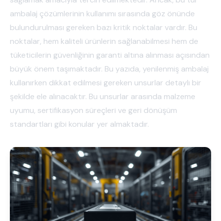
ambalaj çözümlerinin kullanımı sırasında göz önünde
bulundurulması gereken bazı kritik noktalar vardır. Bu
noktalar, hem kaliteli ürünlerin sağlanabilmesi hem de
tüketicilerin güvenliğinin garanti altına alınması açısından
büyük önem taşımaktadır. Bu yazıda, yenilenmiş ambalaj
kullanırken dikkat edilmesi gereken unsurlar detaylı bir
şekilde ele alınacaktır. Bu unsurlar arasında malzeme
uyumu, sertifikasyon süreçleri ve geri dönüşüm
standartları gibi konular yer almaktadır.