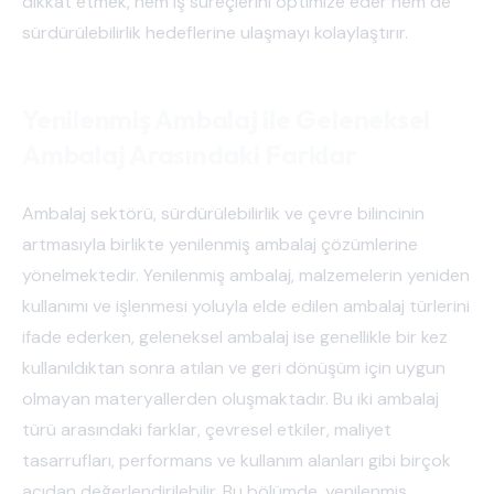
dikkat etmek, hem iş süreçlerini optimize eder hem de
sürdürülebilirlik hedeflerine ulaşmayı kolaylaştırır.
Yenilenmiş Ambalaj ile Geleneksel
Ambalaj Arasındaki Farklar
Ambalaj sektörü, sürdürülebilirlik ve çevre bilincinin
artmasıyla birlikte yenilenmiş ambalaj çözümlerine
yönelmektedir. Yenilenmiş ambalaj, malzemelerin yeniden
kullanımı ve işlenmesi yoluyla elde edilen ambalaj türlerini
ifade ederken, geleneksel ambalaj ise genellikle bir kez
kullanıldıktan sonra atılan ve geri dönüşüm için uygun
olmayan materyallerden oluşmaktadır. Bu iki ambalaj
türü arasındaki farklar, çevresel etkiler, maliyet
tasarrufları, performans ve kullanım alanları gibi birçok
açıdan değerlendirilebilir. Bu bölümde, yenilenmiş