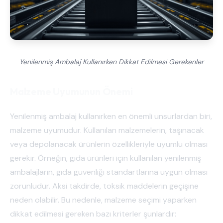
Yenilenmiş Ambalaj Kullanırken Dikkat Edilmesi Gerekenler
Malzeme Uyumunun Önemi
Yenilenmiş ambalaj kullanırken en önemli unsurlardan biri,
malzeme uyumudur. Kullanılan malzemelerin, taşınacak
veya depolanacak ürünlerin özellikleriyle uyumlu olması
gerekir. Örneğin, gıda ürünleri için kullanılan yenilenmiş
ambalajların, gıda güvenliği standartlarına uygun olması
zorunludur. Aksi takdirde, toksik maddelerin geçişine
neden olabilir. Bu nedenle, malzeme seçimi yaparken
dikkat edilmesi gereken bazı kriterler şunlardır: