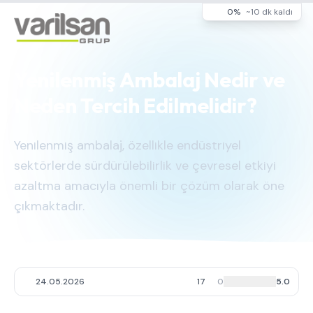
0%
~10 dk kaldı
Yenilenmiş Ambalaj Nedir ve
Neden Tercih Edilmelidir?
Yenilenmiş ambalaj, özellikle endüstriyel
sektörlerde sürdürülebilirlik ve çevresel etkiyi
azaltma amacıyla önemli bir çözüm olarak öne
çıkmaktadır.
24.05.2026
17
0
5.0