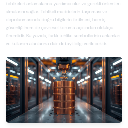
tehlikeleri anlamalarına yardımcı olur ve gerekli önlemleri
almalarını sağlar. Tehlikeli maddelerin taşınması ve
depolanmasında doğru bilgilerin iletilmesi, hem iş
güvenliği hem de çevresel koruma açısından oldukça
önemlidir. Bu yazıda, farklı tehlike sembollerinin anlamları
ve kullanım alanlarına dair detaylı bilgi verilecektir.