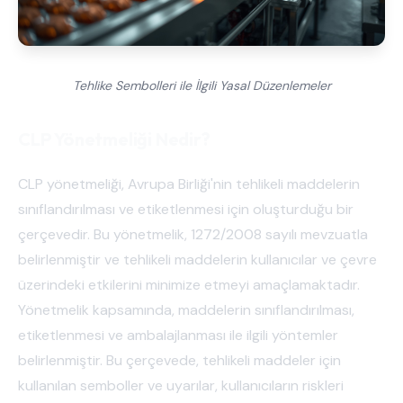
Tehlike Sembolleri ile İlgili Yasal Düzenlemeler
CLP Yönetmeliği Nedir?
CLP yönetmeliği, Avrupa Birliği'nin tehlikeli maddelerin
sınıflandırılması ve etiketlenmesi için oluşturduğu bir
çerçevedir. Bu yönetmelik, 1272/2008 sayılı mevzuatla
belirlenmiştir ve tehlikeli maddelerin kullanıcılar ve çevre
üzerindeki etkilerini minimize etmeyi amaçlamaktadır.
Yönetmelik kapsamında, maddelerin sınıflandırılması,
etiketlenmesi ve ambalajlanması ile ilgili yöntemler
belirlenmiştir. Bu çerçevede, tehlikeli maddeler için
kullanılan semboller ve uyarılar, kullanıcıların riskleri