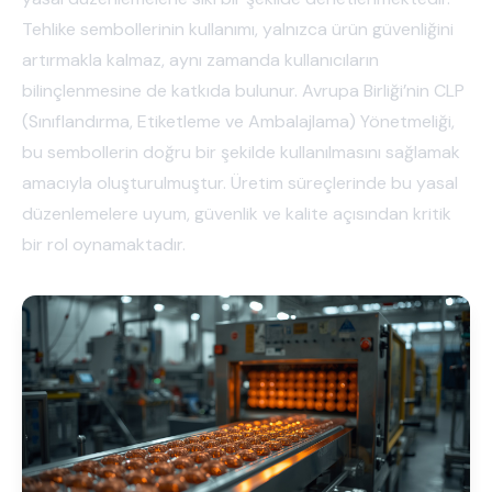
Tehlike sembollerinin kullanımı, yalnızca ürün güvenliğini
artırmakla kalmaz, aynı zamanda kullanıcıların
bilinçlenmesine de katkıda bulunur. Avrupa Birliği’nin CLP
(Sınıflandırma, Etiketleme ve Ambalajlama) Yönetmeliği,
bu sembollerin doğru bir şekilde kullanılmasını sağlamak
amacıyla oluşturulmuştur. Üretim süreçlerinde bu yasal
düzenlemelere uyum, güvenlik ve kalite açısından kritik
bir rol oynamaktadır.