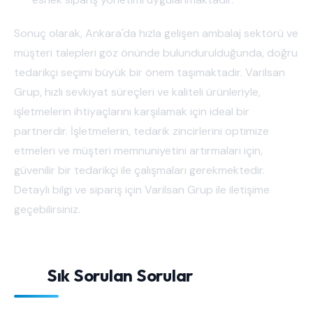
Sonuç olarak, Ankara'da hızla gelişen ambalaj sektörü ve
müşteri talepleri göz önünde bulundurulduğunda, doğru
tedarikçi seçimi büyük bir önem taşımaktadır. Varilsan
Grup, hızlı sevkiyat süreçleri ve kaliteli ürünleriyle,
işletmelerin ihtiyaçlarını karşılamak için ideal bir
partnerdir. İşletmelerin, tedarik zincirlerini optimize
etmeleri ve müşteri memnuniyetini artırmaları için,
güvenilir bir tedarikçi ile çalışmaları gerekmektedir.
Detaylı bilgi ve sipariş için Varilsan Grup ile iletişime
geçebilirsiniz.
Sık Sorulan Sorular