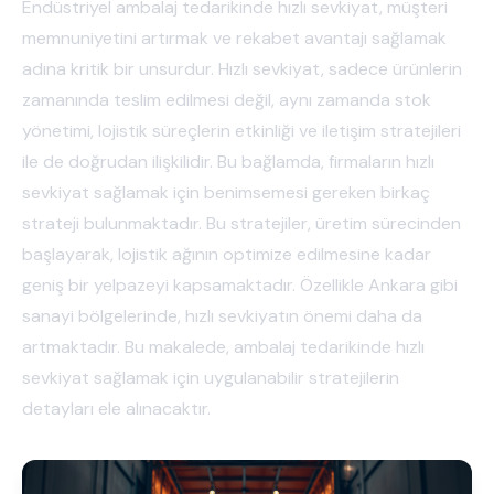
Endüstriyel ambalaj tedarikinde hızlı sevkiyat, müşteri
memnuniyetini artırmak ve rekabet avantajı sağlamak
adına kritik bir unsurdur. Hızlı sevkiyat, sadece ürünlerin
zamanında teslim edilmesi değil, aynı zamanda stok
yönetimi, lojistik süreçlerin etkinliği ve iletişim stratejileri
ile de doğrudan ilişkilidir. Bu bağlamda, firmaların hızlı
sevkiyat sağlamak için benimsemesi gereken birkaç
strateji bulunmaktadır. Bu stratejiler, üretim sürecinden
başlayarak, lojistik ağının optimize edilmesine kadar
geniş bir yelpazeyi kapsamaktadır. Özellikle Ankara gibi
sanayi bölgelerinde, hızlı sevkiyatın önemi daha da
artmaktadır. Bu makalede, ambalaj tedarikinde hızlı
sevkiyat sağlamak için uygulanabilir stratejilerin
detayları ele alınacaktır.