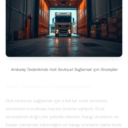
Ambalaj Tedarikinde Hızlı Sevkiyat Sağlamak için Stratejiler
Stok Yönetimi ve Optimizasyonu
Hızlı sevkiyat sağlamak için etkili bir stok yönetimi
sisteminin kurulması hayati öneme sahiptir. Stok
seviyelerini doğru bir şekilde izlemek, hangi ürünlerin ne
kadar zamanda tükendiğini ve hangi ürünlerin daha fazla