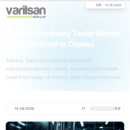
0%
~9 dk kaldı
Ankara Ambalaj Tedarikinde
Hızlı Sevkiyatın Önemi
Ankara, Türkiye'nin sanayi ve ticaret
merkezlerinden biri olarak, ambalaj sektöründe
önemli bir talep ve ihtiyaç alanı oluşturmaktadır.
14.06.2026
17
0
5.0