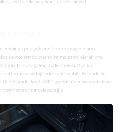
lleri, sektördeki en yüksek gereksinimleri
in İçin Uygun?
nel adıdır ve pek çok endüstride yaygın olarak
ve ilaç sektörlerinde önemli bir malzeme olarak öne
lmiş çeşitli HDPE granül türleri mevcuttur. Bu
rin performansını doğrudan etkileyebilir. Bu nedenle,
u bölümde, farklı HDPE granül türlerinin özelliklerini,
ni derinlemesine inceleyeceğiz.