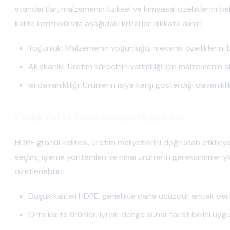
standartlar, malzemenin fiziksel ve kimyasal özelliklerini bel
kalite kontrolünde aşağıdaki kriterler dikkate alınır:
Yoğunluk: Malzemenin yoğunluğu, mekanik özelliklerini be
Akışkanlık: Üretim sürecinin verimliliği için malzemenin ak
Isı dayanıklılığı: Ürünlerin ısıya karşı gösterdiği dayanıklı
Farklı Kalite Seviyelerinin Maliyetleri
HDPE granül kalitesi, üretim maliyetlerini doğrudan etkileye
seçimi, işleme yöntemleri ve nihai ürünlerin gereksinimleriyle il
özetlenebilir:
Düşük kaliteli HDPE, genellikle daha ucuzdur ancak perf
Orta kalite ürünler, iyi bir denge sunar fakat belirli uygu