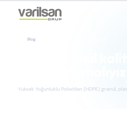
Blog
HDPE granül kalitesini nasıl karşılaştır...
HDPE granül kalite
karşılaştırmalıyız
Yüksek Yoğunluklu Polietilen (HDPE) granül, pla