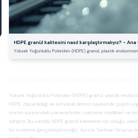
HDPE granül kalitesini nasıl karşılaştırmalıyız? - Ana
Yüksek Yoğunluklu Polietilen (HDPE) granül, plastik endüstrisi
HDPE Granül Kalitesi Nedir ve Nasıl De
Yüksek Yoğunluklu Polietilen (HDPE) granül, plastik endüst
HDPE, dayanıklılığı ve kimyasal direnci sayesinde çeşitli uyg
üretim sürecindeki parametreler, malzeme özellikleri ve bi
sahiptir. Bu yazıda, HDPE granül kalitesinin ne olduğu, nasıl
bir inceleme gerçekleştireceğiz. Ayrıca, Varilsan Grup'un