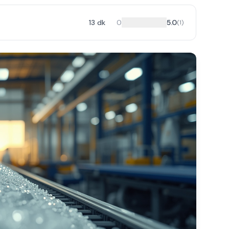
13
dk
0
5.0
(
1
)