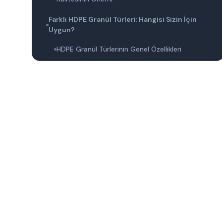
Farklı HDPE Granül Türleri: Hangisi Sizin İçin
Uygun?
HDPE Granül Türlerinin Genel Özellikleri
Farklı HDPE Granül Türleri
Uygulama Alanları ve Tercih Sebepleri
HDPE Granül Kalitesini Etkileyen Faktörler
Malzeme Saflığı ve Kalitesi
Polimerizasyon Süreci
Katkı Maddeleri ve İyileştiriciler
HDPE Granül Karşılaştırması: Performans ve
Maliyet Analizi
HDPE Granül Nedir ve Kullanım Alanları