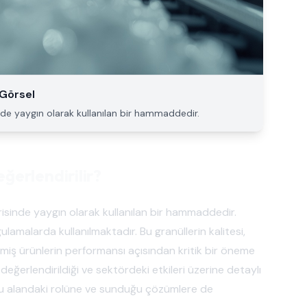
 Görsel
nde yaygın olarak kullanılan bir hammaddedir.
ğerlendirilir?
risinde yaygın olarak kullanılan bir hammaddedir.
ulamalarda kullanılmaktadır. Bu granüllerin kalitesi,
tmiş ürünlerin performansı açısından kritik bir öneme
 değerlendirildiği ve sektördeki etkileri üzerine detaylı
 bu alandaki rolüne ve sunduğu çözümlere de