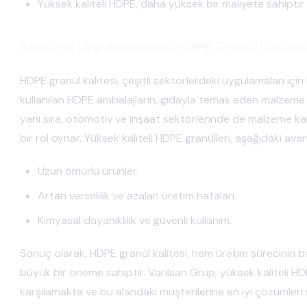
Yüksek kaliteli HDPE, daha yüksek bir maliyete sahiptir
Sektörel Uygulamalarda HDPE Granül Kalites
HDPE granül kalitesi, çeşitli sektörlerdeki uygulamaları içi
kullanılan HDPE ambalajların, gıdayla temas eden malzeme
yanı sıra, otomotiv ve inşaat sektörlerinde de malzeme kali
bir rol oynar. Yüksek kaliteli HDPE granülleri, aşağıdaki avan
Uzun ömürlü ürünler.
Artan verimlilik ve azalan üretim hataları.
Kimyasal dayanıklılık ve güvenli kullanım.
Sonuç olarak, HDPE granül kalitesi, hem üretim sürecinin b
büyük bir öneme sahiptir. Varilsan Grup, yüksek kaliteli HDP
karşılamakta ve bu alandaki müşterilerine en iyi çözümleri