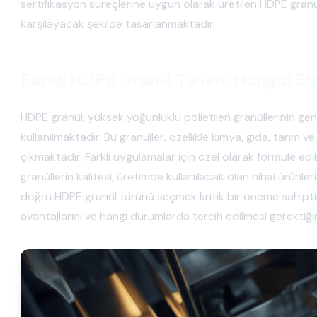
sertifikasyon süreçlerine uygun olarak üretilen HDPE granü
karşılayacak şekilde tasarlanmaktadır.
Farklı HDPE Granül Türleri: Hangisi Siz
HDPE granül, yüksek yoğunluklu polietilen granüllerinin ge
kullanılmaktadır. Bu granüller, özellikle kimya, gıda, tarım 
çıkmaktadır. Farklı uygulamalar için özel olarak formüle edi
granüllerin kalitesi, üretimde kullanılacak olan nihai ürünle
doğru HDPE granül türünü seçmek kritik bir öneme sahiptir. B
avantajlarını ve hangi durumlarda tercih edilmesi gerektiği