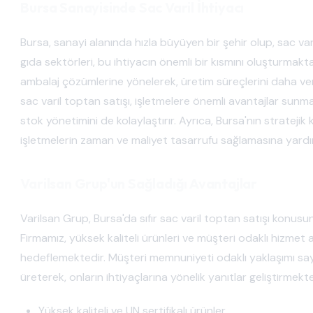
Bursa Sanayisinde Sac Varil İhtiyacı
Bursa, sanayi alanında hızla büyüyen bir şehir olup, sac var
gıda sektörleri, bu ihtiyacın önemli bir kısmını oluşturmaktadı
ambalaj çözümlerine yönelerek, üretim süreçlerini daha ver
sac varil toptan satışı, işletmelere önemli avantajlar sunma
stok yönetimini de kolaylaştırır. Ayrıca, Bursa'nın stratej
işletmelerin zaman ve maliyet tasarrufu sağlamasına yardı
Varilsan Grup'un Sağladığı Avantajlar
Varilsan Grup, Bursa'da sıfır sac varil toptan satışı konu
Firmamız, yüksek kaliteli ürünleri ve müşteri odaklı hizmet 
hedeflemektedir. Müşteri memnuniyeti odaklı yaklaşımı sa
üreterek, onların ihtiyaçlarına yönelik yanıtlar geliştirmekt
Yüksek kaliteli ve UN sertifikalı ürünler