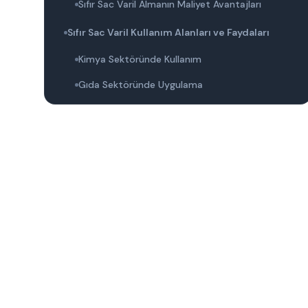
Sıfır Sac Varil Almanın Maliyet Avantajları
Sıfır Sac Varil Kullanım Alanları ve Faydaları
Kimya Sektöründe Kullanım
Gıda Sektöründe Uygulama
Tarım ve İlaç Sektörleri
Bursa'da Sıfır Sac Varil Alırken Dikkat Edilmesi
Gerekenler
1. Sac Varil Seçiminde Kalite Standartları
2. Üretim Sürecinin Önemi
3. Müşteri İhtiyaçlarının Belirlenmesi
4. Tedarik Süreci ve Lojistik
Sıfır Sac Varil Toptan Satışında Kalite ve
Güvenilirlik