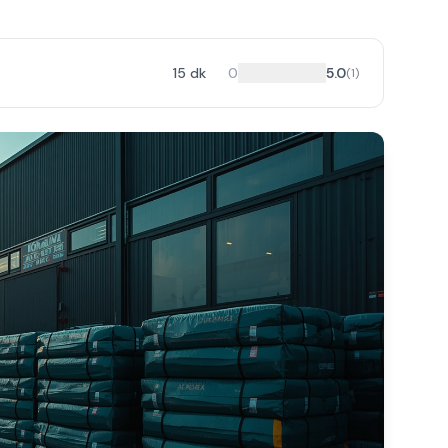
15
dk
0
5.0
(
1
)