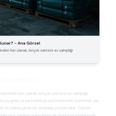
ı Sunar? - Ana Görsel
nden biri olarak, birçok sektöre ev sahipliği
ın Avantajları
lerinden biri olarak, birçok sektöre ev sahipliği
e kimya, gıda ve petrokimya sektörlerinde önemli bir yer
iği ile ön plana çıkan bir ambalaj çözümüdür. Toptan
 yanı sıra, tedarik süreçlerini de optimize etmektedir.