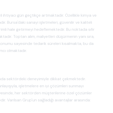
il ihtiyacı gün geçtikçe artmaktadır. Özellikle kimya ve
r. Bursa'daki sanayi işletmeleri, güvenilir ve kaliteli
imli hale getirmeyi hedeflemektedir. Bu noktada sıfır
ktadır. Toptan alım, maliyetleri düşürmenin yanı sıra,
ik konumu sayesinde tedarik süreleri kısalmakta, bu da
mcı olmaktadır.
sunda sektördeki deneyimiyle dikkat çekmektedir.
anlayışıyla, işletmelere en iyi çözümleri sunmayı
yesinde, her sektörden müşterilerine özel çözümler
edir. Varilsan Grup'un sağladığı avantajlar arasında: