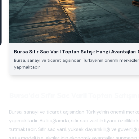
Bursa Sıfır Sac Varil Toptan Satışı: Hangi Avantajlar
Bursa, sanayi ve ticaret açısından Türkiye'nin önemli merkezleri
yapmaktadır.
Bursa'da Sıfır Sac Varil Toptan Satışın
Bursa, sanayi ve ticaret açısından Türkiye'nin önemli merkez
yapmaktadır. Bu bağlamda, sıfır sac varil ihtiyacı, özellikl
tutmaktadır. Sıfır sac varil, yüksek dayanıklılığı ve güvenl
satış modeli ise, alıcılar için ekonomik avantajlar sunmanın