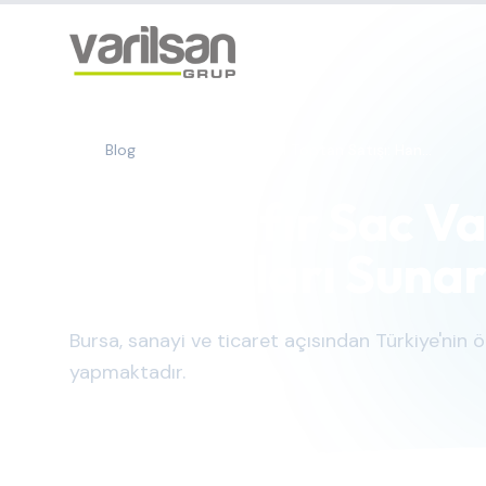
Blog
Bursa Sıfır Sac Varil Toptan Satışı: Han...
Bursa Sıfır Sac Va
Avantajları Suna
Bursa, sanayi ve ticaret açısından Türkiye'nin ö
yapmaktadır.