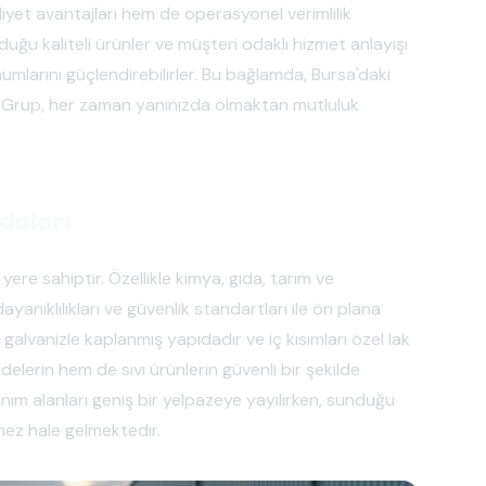
liyet avantajları hem de operasyonel verimlilik
uğu kaliteli ürünler ve müşteri odaklı hizmet anlayışı
umlarını güçlendirebilirler. Bu bağlamda, Bursa'daki
lsan Grup, her zaman yanınızda olmaktan mutluluk
ydaları
yere sahiptir. Özellikle kimya, gıda, tarım ve
ayanıklılıkları ve güvenlik standartları ile ön plana
a galvanizle kaplanmış yapıdadır ve iç kısımları özel lak
elerin hem de sıvı ürünlerin güvenli bir şekilde
lanım alanları geniş bir yelpazeye yayılırken, sunduğu
mez hale gelmektedir.