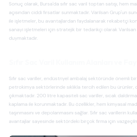
Sonuç olarak, Bursa'da sıfır sac varil toptan satışı, hem ma
açısından ciddi fırsatlar sunmaktadır. Varilsan Grup'un sund
ile işletmeler, bu avantajlardan faydalanarak rekabetçi kon
sanayi işletmeleri için stratejik bir tedarikçi olarak Vari
duymaktadır.
Sıfır Sac Varil Kullanım Alanları ve Fa
Sıfır sac variller, endüstriyel ambalaj sektöründe önemli bir 
petrokimya sektörlerinde sıklıkla tercih edilen bu ürünler, d
çıkmaktadır. 200 litre kapasiteli sac variller, sıcak daldırm
kaplama ile korunmaktadır. Bu özellikler, hem kimyasal madd
taşınmasını ve depolanmasını sağlar. Sıfır sac varillerin kul
avantajlar sayesinde sektördeki birçok firma için vazgeçil