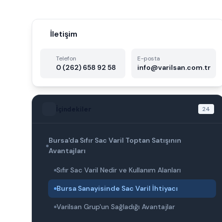
İletişim
Telefon
E-posta
0 (262) 658 92 58
info@varilsan.com.tr
İçindekiler
24
Bursa'da Sıfır Sac Varil Toptan Satışının
Avantajları
Sıfır Sac Varil Nedir ve Kullanım Alanları
Bursa Sanayisinde Sac Varil İhtiyacı
Varilsan Grup'un Sağladığı Avantajlar