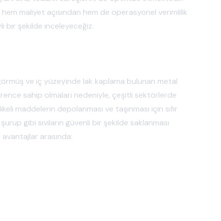
ar, hem maliyet açısından hem de operasyonel verimlilik
ı bir şekilde inceleyeceğiz.
emi görmüş ve iç yüzeyinde lak kaplama bulunan metal
 dirence sahip olmaları nedeniyle, çeşitli sektörlerde
ikeli maddelerin depolanması ve taşınması için sıfır
şurup gibi sıvıların güvenli bir şekilde saklanması
u avantajlar arasında: