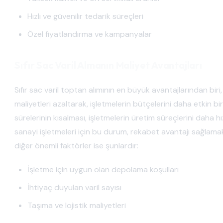
Hızlı ve güvenilir tedarik süreçleri
Özel fiyatlandırma ve kampanyalar
Sıfır Sac Varil Almanın Maliyet Avantajları
Sıfır sac varil toptan alımının en büyük avantajlarından biri
maliyetleri azaltarak, işletmelerin bütçelerini daha etkin bi
sürelerinin kısalması, işletmelerin üretim süreçlerini daha hız
sanayi işletmeleri için bu durum, rekabet avantajı sağlamakt
diğer önemli faktörler ise şunlardır:
İşletme için uygun olan depolama koşulları
İhtiyaç duyulan varil sayısı
Taşıma ve lojistik maliyetleri