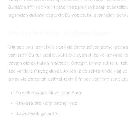
Bursa'da sıfır sac varil toptan satışının sağladığı avantajl
açısından dikkate değerdir. Bu yazıda, bu avantajları detayl
Sıfır Sac Varil Nedir ve Kullanım Alanları
Sıfır sac varil, genellikle sıcak daldırma galvanizleme işl
varillerdir. Bu tür variller, yüksek dayanıklılığa ve kimyasal
yaygın olarak kullanılmaktadır. Örneğin, kimya sektörü, tehl
sac varillere ihtiyaç duyar. Ayrıca, gıda sektöründe yağ ve 
amacıyla da tercih edilmektedir. Sıfır sac varillerin sunduğ
Yüksek dayanıklılık ve uzun ömür
Kimyasallara karşı dirençli yapı
Sızdırmazlık garantisi