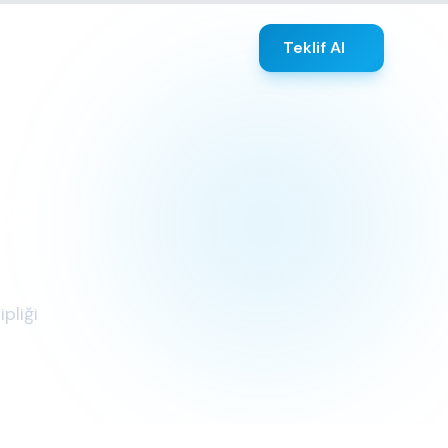
Teklif Al
gi
pliği