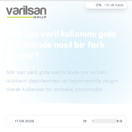
0%
~10 dk kaldı
Sıfır sac varil kullanımı gıda
sektöründe nasıl bir fark
yaratır?
Sıfır sac varil, gıda sektöründe sıvı ve katı
ürünlerin depolanması ve taşınmasında yaygın
olarak kullanılan bir ambalaj çözümüdür.
17.06.2026
18
0
5.0