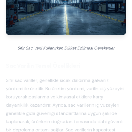
Sıfır Sac Varil Kullanırken Dikkat Edilmesi Gerekenler
Sac Varilin Temel Özellikleri
Sıfır sac variller, genellikle sıcak daldırma galvaniz
yöntemi ile üretilir. Bu üretim yöntemi, varilin dış yüzeyini
koruyarak paslanma ve kimyasal etkilere karşı
dayanıklılık kazandırır. Ayrıca, sac varillerin iç yüzeyleri
genellikle gıda güvenliği standartlarına uygun şekilde
kaplanarak, ürünlerin doğrudan temasında dahi güvenli
bir depolama ortamı sağlar. Sac varillerin kapasitesi