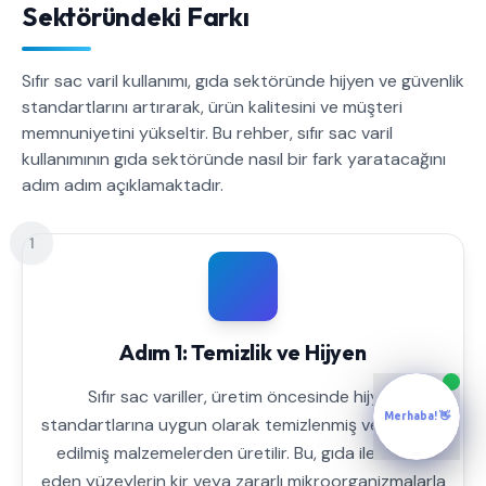
Sektöründeki Farkı
Sıfır sac varil kullanımı, gıda sektöründe hijyen ve güvenlik
standartlarını artırarak, ürün kalitesini ve müşteri
memnuniyetini yükseltir. Bu rehber, sıfır sac varil
kullanımının gıda sektöründe nasıl bir fark yaratacağını
adım adım açıklamaktadır.
1
Adım 1: Temizlik ve Hijyen
Sıfır sac variller, üretim öncesinde hijyen
Merhaba! 👋
standartlarına uygun olarak temizlenmiş ve sterilize
edilmiş malzemelerden üretilir. Bu, gıda ile temas
eden yüzeylerin kir veya zararlı mikroorganizmalarla