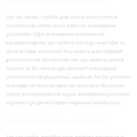
Yöntemleri Arasındaki Farklar
Sıfır sac variller, özellikle gıda, kimya ve petrokimya
sektörlerinde sıklıkla tercih edilen bir ambalajlama
çözümüdür. Diğer ambalajlama yöntemleriyle
karşılaştırıldığında, sac varillerin sunduğu avantajlar ve
dezavantajlar, sektörlerin ihtiyaçlarına göre değişiklik
göstermektedir. Bu bölümde, sıfır sac varillerin, plastik
bidonlar ve IBC tankları gibi alternatif ambalajlama
yöntemleri ile karşılaştırılması yapılacak, her bir yöntemin
avantajları ve dezavantajları ele alınacaktır. Bu sayede,
sektör profesyonellerinin uygun ambalajlama çözümünü
seçmeleri için gerekli bilgileri sağlamayı hedefliyoruz.
Sıfır Sac Varillerin Yapısal Özellikleri
Sıfır sac variller, genellikle sıcak daldırma galvaniz ve iç