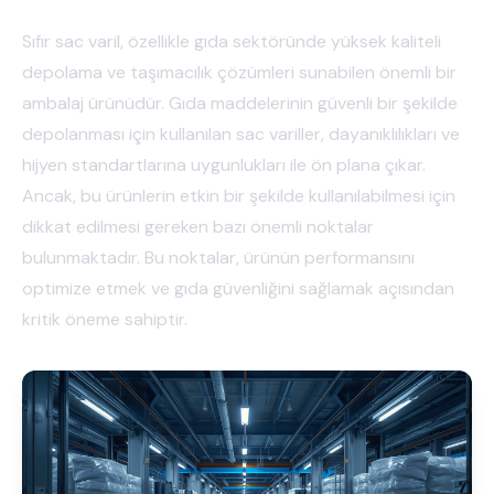
Sıfır sac varil, özellikle gıda sektöründe yüksek kaliteli
depolama ve taşımacılık çözümleri sunabilen önemli bir
ambalaj ürünüdür. Gıda maddelerinin güvenli bir şekilde
depolanması için kullanılan sac variller, dayanıklılıkları ve
hijyen standartlarına uygunlukları ile ön plana çıkar.
Ancak, bu ürünlerin etkin bir şekilde kullanılabilmesi için
dikkat edilmesi gereken bazı önemli noktalar
bulunmaktadır. Bu noktalar, ürünün performansını
optimize etmek ve gıda güvenliğini sağlamak açısından
kritik öneme sahiptir.