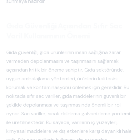
sunmaya hazırdır.
Gıda Güvenliği Açısından Sıfır Sac
Varil Kullanımının Önemi
Gıda güvenliği, gıda ürünlerinin insan sağlığına zarar
vermeden depolanmasını ve taşınmasını sağlamak
açısından kritik bir öneme sahiptir. Gıda sektöründe,
uygun ambalajlama yöntemleri, ürünlerin kalitesini
korumak ve kontaminasyonu önlemek için gereklidir. Bu
noktada sıfır sac variller, gıda maddelerinin güvenli bir
şekilde depolanması ve taşınmasında önemli bir rol
oynar. Sac variller, sıcak daldırma galvanizleme yöntemi
ile üretilmektedir. Bu sayede, varillerin iç yüzeyleri,
kimyasal maddelere ve dış etkenlere karşı dayanıklı hale
gelir. Sıfır sac varillerin kullanımı, dış ortamdan