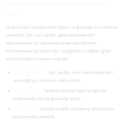
Gıda Sektöründe Sac Varil Kullanımının
Önemi
Gıda üretim süreçlerinde hijyen ve güvenlik son derece
önemlidir. Sıfır sac variller, gıda maddelerinin
depolanması ve taşınması sırasında kalitenin
korunmasına yardımcı olur. Aşağıdaki özellikler, gıda
sektöründeki önemini vurgular:
Hijyenik Üretim:
Sıfır variller, yeni malzemelerden
üretildiği için kirlenme riski yoktur.
UN Sertifikalı:
Tehlikeli madde taşımacılığında
kullanılabilir, bu da güvenliği artırır.
Dayanıklılık:
Yüksek sıcaklık ve basınç altında bile
bozulmadan kalabilir.