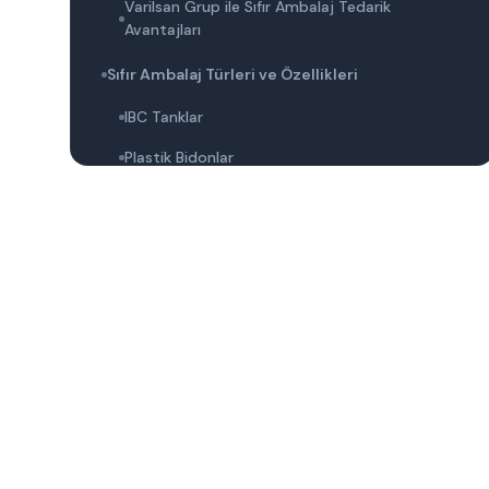
Varilsan Grup ile Sıfır Ambalaj Tedarik
Avantajları
Sıfır Ambalaj Türleri ve Özellikleri
IBC Tanklar
Plastik Bidonlar
Sac Variller
Çorlu'da Sıfır Ambalaj Seçerken Dikkat
Edilmesi Gereken Faktörler
Sıfır Ambalajın Önemi
Malzeme Seçimi
Ambalaj Tasarımı ve Güvenliği
Çevresel Sürdürülebilirlik ve Yenilik
Sıfır Ambalaj Kullanımının Çevresel Faydaları