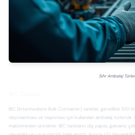
Sıfır Ambalaj Türleri
IBC Tanklar
IBC (Intermediate Bulk Container) tanklar, genellikle 100 litr
depolanması ve taşınması için kullanılan ambalaj türleridi
malzemeden üretilirler. IBC tankların dış yapısı, galvaniz çe
dayanıklı ve uzun ömürlü hale getirir. Ayrıca, UV dayanıklı