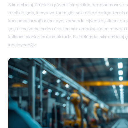
Sıfır ambalaj, ürünlerin güvenli bir şekilde depolanması ve t
özellikle gıda, kimya ve tarım gibi sektörlerde sıkça tercih 
korunmasını sağlarken, aynı zamanda hijyen koşullarını d
çeşitli malzemelerden üretilen sıfır ambalaj türleri mevcuttu
kullanım alanları bulunmaktadır. Bu bölümde, sıfır ambalaj çeşi
inceleyeceğiz.