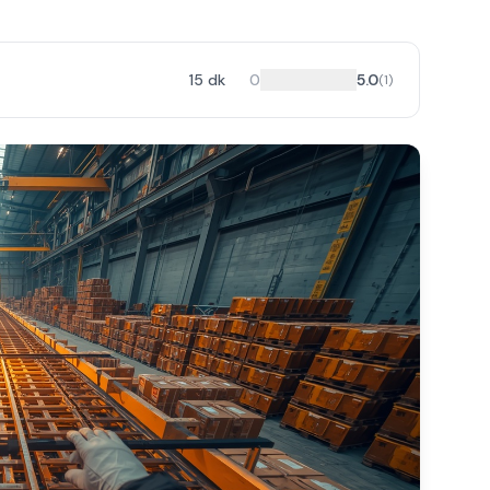
15
dk
0
5.0
(
1
)