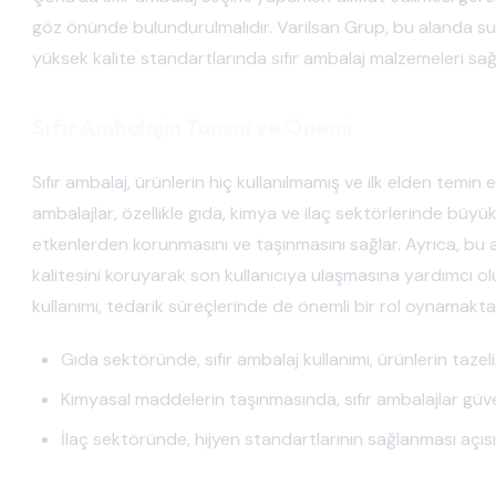
göz önünde bulundurulmalıdır. Varilsan Grup, bu alanda su
yüksek kalite standartlarında sıfır ambalaj malzemeleri sa
Sıfır Ambalajın Tanımı ve Önemi
Sıfır ambalaj, ürünlerin hiç kullanılmamış ve ilk elden temin
ambalajlar, özellikle gıda, kimya ve ilaç sektörlerinde büyük
etkenlerden korunmasını ve taşınmasını sağlar. Ayrıca, bu am
kalitesini koruyarak son kullanıcıya ulaşmasına yardımcı o
kullanımı, tedarik süreçlerinde de önemli bir rol oynamakta
Gıda sektöründe, sıfır ambalaj kullanımı, ürünlerin tazeli
Kimyasal maddelerin taşınmasında, sıfır ambalajlar güven
İlaç sektöründe, hijyen standartlarının sağlanması açıs