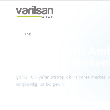
Blog
Çorlu'da Sıfır Ambalaj Seçiminde Dikkat...
Çorlu'da Sıfır Am
Edilmesi Gereken
Çorlu, Türkiye'nin stratejik bir ticaret merkezi
karşılandığı bir bölgedir.