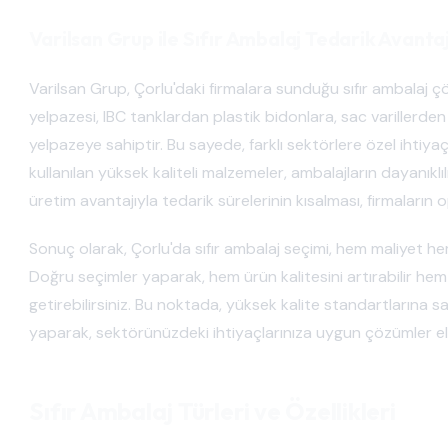
Varilsan Grup ile Sıfır Ambalaj Tedarik Avantaj
Varilsan Grup, Çorlu'daki firmalara sunduğu sıfır ambalaj ç
yelpazesi, IBC tanklardan plastik bidonlara, sac varillerde
yelpazeye sahiptir. Bu sayede, farklı sektörlere özel ihtiy
kullanılan yüksek kaliteli malzemeler, ambalajların dayanıklılı
üretim avantajıyla tedarik sürelerinin kısalması, firmaların 
Sonuç olarak, Çorlu'da sıfır ambalaj seçimi, hem maliyet 
Doğru seçimler yaparak, hem ürün kalitesini artırabilir hem
getirebilirsiniz. Bu noktada, yüksek kalite standartlarına sa
yaparak, sektörünüzdeki ihtiyaçlarınıza uygun çözümler eld
Sıfır Ambalaj Türleri ve Özellikleri