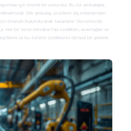
aşınması için önemli bir unsurdur. Bu tür ambalajlar,
edilmektedir. Sıfır ambalaj, ürünlerin dış etkenlerden
a göz önünde bulundurarak tasarlanır. Günümüzde,
r. Her bir türün kendine has özellikleri, avantajları ve
tlerini ve bu türlerin özelliklerini detaylı bir şekilde