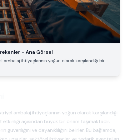
erekenler - Ana Görsel
el ambalaj ihtiyaçlarının yoğun olarak karşılandığı bir
mi
striyel ambalaj ihtiyaçlarının yoğun olarak karşılandığı
iyet etkinliği açısından büyük bir önem taşımaktadır.
n güvenliğini ve dayanıklılığını belirler. Bu bağlamda,
en unsurlar, sektörel ihtiyaçlar ve tedarik avantajları