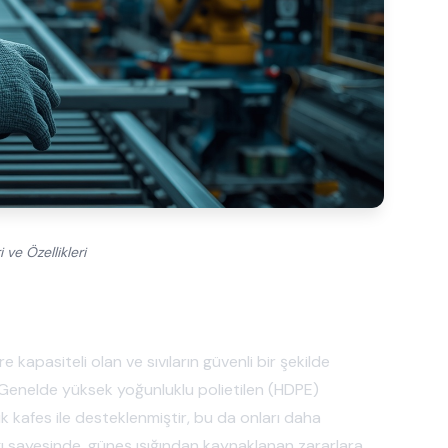
 ve Özellikleri
e kapasiteli olan ve sıvıların güvenli bir şekilde
r. Genelde yüksek yoğunluklu polietilen (HDPE)
lik kafes ile desteklenmiştir, bu da onları daha
lığı sayesinde, güneş ışığından kaynaklanan zararlara