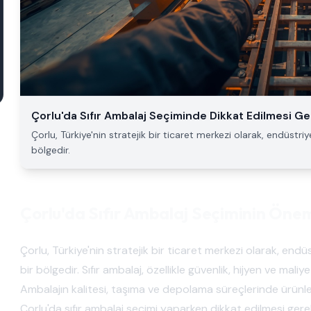
Çorlu'da Sıfır Ambalaj Seçiminde Dikkat Edilmesi G
Çorlu, Türkiye'nin stratejik bir ticaret merkezi olarak, endüstriy
bölgedir.
Çorlu'da Sıfır Ambalaj Seçiminin Öne
Çorlu, Türkiye'nin stratejik bir ticaret merkezi olarak, endü
bir bölgedir. Sıfır ambalaj, özellikle güvenlik, hijyen ve mal
Ambalajın kalitesi, taşıma ve depolama süreçlerinde ürünleri
Çorlu'da sıfır ambalaj seçimi yaparken dikkat edilmesi gerek