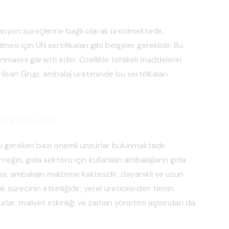
kasyon süreçlerine bağlı olarak üretilmektedir.
mesi için UN sertifikaları gibi belgeler gereklidir. Bu
nmasını garanti eder. Özellikle tehlikeli maddelerin
rilsan Grup, ambalaj üretiminde bu sertifikaları
cek Unsurlar
ı gereken bazı önemli unsurlar bulunmaktadır.
neğin, gıda sektörü için kullanılan ambalajların gıda
si, ambalajın malzeme kalitesidir; dayanıklı ve uzun
sürecinin etkinliğidir; yerel üreticilerden temin
nsurlar, maliyet etkinliği ve zaman yönetimi açısından da