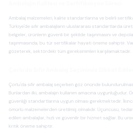
Ambalajın Kalitesi ve Sertifikasyon Süreci
Ambalaj malzemeleri, kalite standartlarına ve belirli sertifi
Türkiye'de sıfır ambalajların uluslararası standartlarda üretil
belgeler, ürünlerin güvenli bir şekilde taşınmasını ve depola
taşınmasında, bu tür sertifikalar hayati öneme sahiptir. Va
gözeterek, sektördeki tüm gereksinimleri karşılamaktadır.
Çorlu'da Sıfır Ambalaj Seçiminde Dikkat Edile
Çorlu'da sıfır ambalaj seçerken göz önünde bulundurulmas
Bunlardan ilki, ambalajın kullanım amacına uygunluğudur. Ör
güvenliği standartlarına uygun olması gerekmektedir. İkinci
ömürlü malzemelerden üretilmiş olmalıdır. Üçüncüsü, tedarik 
edilen ambalajlar, hızlı ve güvenilir bir hizmet sağlar. Bu u
kritik öneme sahiptir.