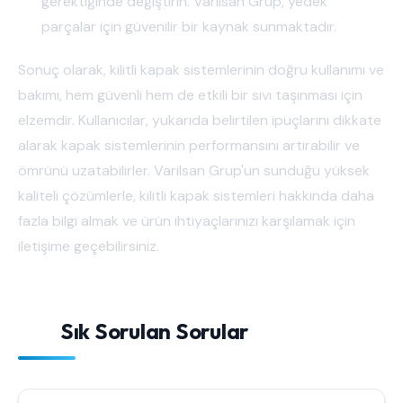
gerektiğinde değiştirin. Varilsan Grup, yedek
parçalar için güvenilir bir kaynak sunmaktadır.
Sonuç olarak, kilitli kapak sistemlerinin doğru kullanımı ve
bakımı, hem güvenli hem de etkili bir sıvı taşınması için
elzemdir. Kullanıcılar, yukarıda belirtilen ipuçlarını dikkate
alarak kapak sistemlerinin performansını artırabilir ve
ömrünü uzatabilirler. Varilsan Grup'un sunduğu yüksek
kaliteli çözümlerle, kilitli kapak sistemleri hakkında daha
fazla bilgi almak ve ürün ihtiyaçlarınızı karşılamak için
iletişime geçebilirsiniz.
Sık Sorulan Sorular