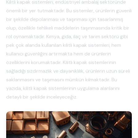
Kilitli kapak sistemleri, endüstriyel ambalaj sektöründe
önemli bir yer tutmaktadır. Bu sistemler, ürünlerin güvenli
bir şekilde depolanması ve taşınması için tasarlanmış
olup, özellikle tehlikeli maddelerin taşınmasında kritik bir
rol oynamaktadır. Kimya, gıda, ilaç ve tarım sektörü gibi
pek çok alanda kullanılan kilitli kapak sistemleri, hem
kullanıcı güvenliğini artırmakta hem de ürünlerin
özelliklerini korumaktadır. Kilitli kapak sistemlerinin
sağladığı sızdırmazlık ve dayanıklılık, ürünlerin uzun süreli
saklanmasını ve taşımasını mümkün kılmaktadır. Bu
yazıda, kilitli kapak sistemlerinin uygulama alanlarını
detaylı bir şekilde inceleyeceğiz.