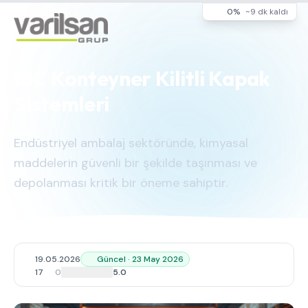
0%
~9 dk kaldı
IBC Konteyner Kilitli Kapak
Sistemleri
Endüstriyel ambalaj sektöründe, kimyasal
maddelerin güvenli bir şekilde taşınması ve
depolanması kritik bir öneme sahiptir.
19.05.2026
Güncel · 23 May 2026
17
0
5.0