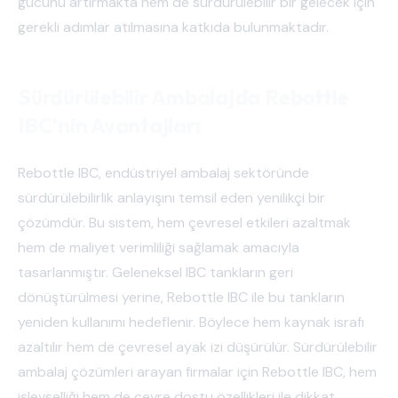
gücünü artırmakta hem de sürdürülebilir bir gelecek için
gerekli adımlar atılmasına katkıda bulunmaktadır.
Sürdürülebilir Ambalajda Rebottle
IBC'nin Avantajları
Rebottle IBC, endüstriyel ambalaj sektöründe
sürdürülebilirlik anlayışını temsil eden yenilikçi bir
çözümdür. Bu sistem, hem çevresel etkileri azaltmak
hem de maliyet verimliliği sağlamak amacıyla
tasarlanmıştır. Geleneksel IBC tankların geri
dönüştürülmesi yerine, Rebottle IBC ile bu tankların
yeniden kullanımı hedeflenir. Böylece hem kaynak israfı
azaltılır hem de çevresel ayak izi düşürülür. Sürdürülebilir
ambalaj çözümleri arayan firmalar için Rebottle IBC, hem
işlevselliği hem de çevre dostu özellikleri ile dikkat