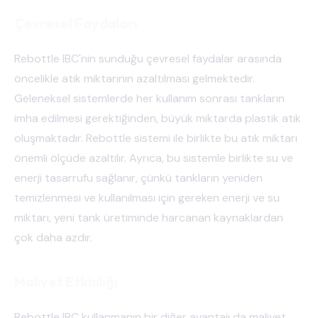
Çevresel Faydaları
Rebottle IBC'nin sunduğu çevresel faydalar arasında
öncelikle atık miktarının azaltılması gelmektedir.
Geleneksel sistemlerde her kullanım sonrası tankların
imha edilmesi gerektiğinden, büyük miktarda plastik atık
oluşmaktadır. Rebottle sistemi ile birlikte bu atık miktarı
önemli ölçüde azaltılır. Ayrıca, bu sistemle birlikte su ve
enerji tasarrufu sağlanır, çünkü tankların yeniden
temizlenmesi ve kullanılması için gereken enerji ve su
miktarı, yeni tank üretiminde harcanan kaynaklardan
çok daha azdır.
Maliyet Etkinliği
Rebottle IBC kullanmanın bir diğer avantajı da maliyet