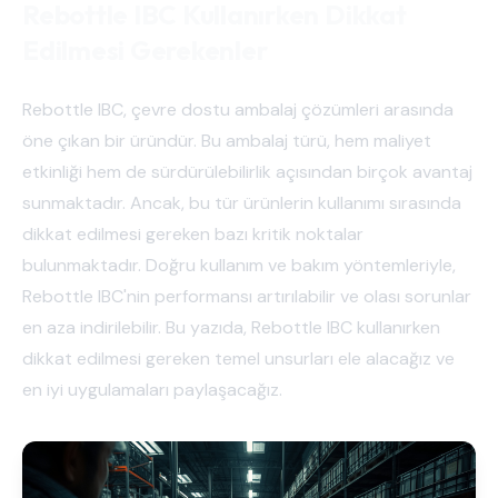
Rebottle IBC Kullanırken Dikkat
Edilmesi Gerekenler
Rebottle IBC, çevre dostu ambalaj çözümleri arasında
öne çıkan bir üründür. Bu ambalaj türü, hem maliyet
etkinliği hem de sürdürülebilirlik açısından birçok avantaj
sunmaktadır. Ancak, bu tür ürünlerin kullanımı sırasında
dikkat edilmesi gereken bazı kritik noktalar
bulunmaktadır. Doğru kullanım ve bakım yöntemleriyle,
Rebottle IBC'nin performansı artırılabilir ve olası sorunlar
en aza indirilebilir. Bu yazıda, Rebottle IBC kullanırken
dikkat edilmesi gereken temel unsurları ele alacağız ve
en iyi uygulamaları paylaşacağız.