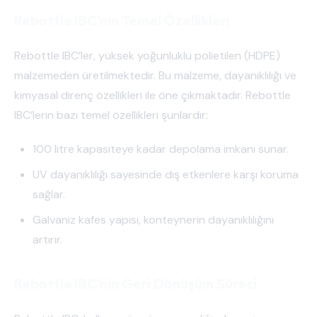
Rebottle IBC'nin Temel Özellikleri
Rebottle IBC’ler, yüksek yoğunluklu polietilen (HDPE)
malzemeden üretilmektedir. Bu malzeme, dayanıklılığı ve
kimyasal direnç özellikleri ile öne çıkmaktadır. Rebottle
IBC’lerin bazı temel özellikleri şunlardır:
100 litre kapasiteye kadar depolama imkanı sunar.
UV dayanıklılığı sayesinde dış etkenlere karşı koruma
sağlar.
Galvaniz kafes yapısı, konteynerin dayanıklılığını
artırır.
Rebottle IBC'nin Geri Dönüşüm Süreci