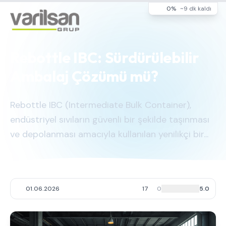
0%
~9 dk kaldı
Rebottle IBC: Sürdürülebilir
Ambalaj Çözümü mü?
Rebottle IBC (Intermediate Bulk Container),
endüstriyel sıvıların güvenli bir şekilde taşınması
ve depolanması amacıyla kullanılan yenilikçi bir...
01.06.2026
17
0
5.0