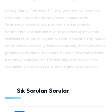
Sonuç olarak, Rebottle IBC, atık yönetimi ve çevresel
etki konusunda önemli bir çözüm sunmaktadır.
Endüstriyel ambalaj sektöründe sürdürülebilirlik
hedeflerine ulaşmak için bu tür teknoloji ve malzeme
kullanımı kritik bir rol oynamaktadır. Varilsan Grup olarak,
çevre dostu ambalaj çözümleri sunarak, hem sektördeki
gelişmelere katkıda bulunmayı hem de çevresel etkimizi
azaltmayı amaçlıyoruz. Detaylı bilgi ve projenize özel
çözümler için Varilsan Grup ile iletişime geçebilirsiniz.
Sık Sorulan Sorular