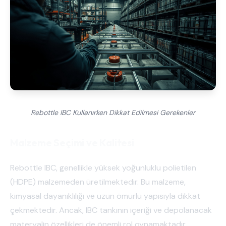
Rebottle IBC Kullanırken Dikkat Edilmesi Gerekenler
Malzeme Seçimi ve Kalitesi
Rebottle IBC, genellikle yüksek yoğunluklu polietilen
(HDPE) malzemeden üretilmektedir. Bu malzeme,
kimyasal dayanıklılığı ve uzun ömürlü yapısıyla dikkat
çekmektedir. Ancak, IBC tankının içeriği ve depolanacak
materyalin özellikleri de önemli rol oynamaktadır.