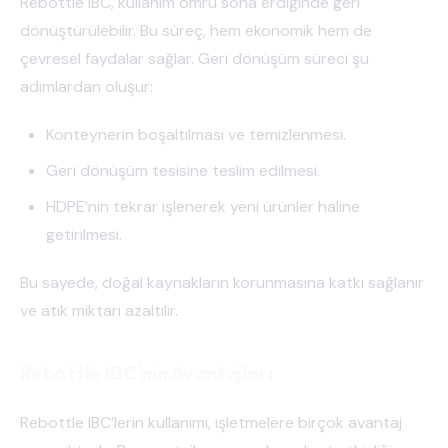
Rebottle IBC, kullanım ömrü sona erdiğinde geri
dönüştürülebilir. Bu süreç, hem ekonomik hem de
çevresel faydalar sağlar. Geri dönüşüm süreci şu
adımlardan oluşur:
Konteynerin boşaltılması ve temizlenmesi.
Geri dönüşüm tesisine teslim edilmesi.
HDPE’nin tekrar işlenerek yeni ürünler haline
getirilmesi.
Bu sayede, doğal kaynakların korunmasına katkı sağlanır
ve atık miktarı azaltılır.
Rebottle IBC'nin Avantajları
Rebottle IBC’lerin kullanımı, işletmelere birçok avantaj