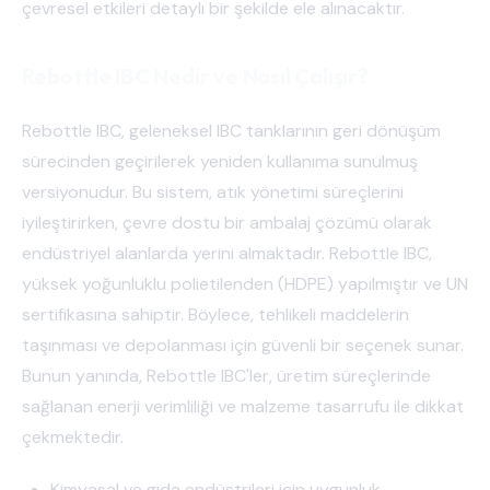
çevresel etkileri detaylı bir şekilde ele alınacaktır.
Rebottle IBC Nedir ve Nasıl Çalışır?
Rebottle IBC, geleneksel IBC tanklarının geri dönüşüm
sürecinden geçirilerek yeniden kullanıma sunulmuş
versiyonudur. Bu sistem, atık yönetimi süreçlerini
iyileştirirken, çevre dostu bir ambalaj çözümü olarak
endüstriyel alanlarda yerini almaktadır. Rebottle IBC,
yüksek yoğunluklu polietilenden (HDPE) yapılmıştır ve UN
sertifikasına sahiptir. Böylece, tehlikeli maddelerin
taşınması ve depolanması için güvenli bir seçenek sunar.
Bunun yanında, Rebottle IBC'ler, üretim süreçlerinde
sağlanan enerji verimliliği ve malzeme tasarrufu ile dikkat
çekmektedir.
Kimyasal ve gıda endüstrileri için uygunluk