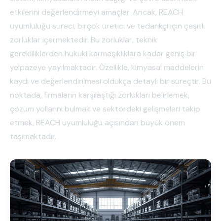
etkilerini değerlendirmeyi amaçlar. Ancak, REACH
uyumluluğu süreci, birçok üretici ve tedarikçi için çeşitli
zorluklar içermektedir. Bu zorluklar, teknik
gerekliliklerden hukuki karmaşıklıklara kadar geniş bir
yelpazeye yayılmaktadır. Özellikle, kimyasal maddelerin
kaydı ve değerlendirilmesi oldukça detaylı bir süreçtir. Bu
noktada, firmaların karşılaştığı zorlukları belirlemek,
çözüm yollarını bulmak ve sektördeki gelişmeleri takip
etmek, REACH uyumluluğu açısından büyük önem
taşımaktadır.