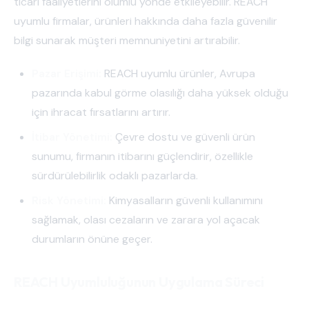
ticari faaliyetlerini olumlu yönde etkileyebilir. REACH
uyumlu firmalar, ürünleri hakkında daha fazla güvenilir
bilgi sunarak müşteri memnuniyetini artırabilir.
Pazar Erişimi:
REACH uyumlu ürünler, Avrupa
pazarında kabul görme olasılığı daha yüksek olduğu
için ihracat fırsatlarını artırır.
İtibar Yönetimi:
Çevre dostu ve güvenli ürün
sunumu, firmanın itibarını güçlendirir, özellikle
sürdürülebilirlik odaklı pazarlarda.
Risk Yönetimi:
Kimyasalların güvenli kullanımını
sağlamak, olası cezaların ve zarara yol açacak
durumların önüne geçer.
REACH Uyumluluğunun Uygulama Süreci