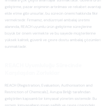
firmalara çok çeşitli avantajlar sunmaktadır. Güvenli ürün
geliştirme, pazar erişiminin artırılması ve rekabet avantajı
elde etme gibi unsurlar, bu sürecin önemi hakkında fikir
vermektedir. Firmamız, endüstriyel ambalaj üretimi
alanında, REACH uyumlu ürün geliştirme süreçlerine
büyük bir önem vermekte ve bu sayede müşterilerine
yüksek kaliteli, güvenli ve çevre dostu ambalaj çözümleri
sunmaktadır.
REACH Uyumluluğu Sürecinde
Karşılaşılan Zorluklar
REACH (Registration, Evaluation, Authorisation and
Restriction of Chemicals), Avrupa Birliği tarafından
geliştirilen kapsamlı bir kimyasal yönetim sistemidir. Bu
sistem, kimyasalların insan sağlığı ve çevre üzerindeki