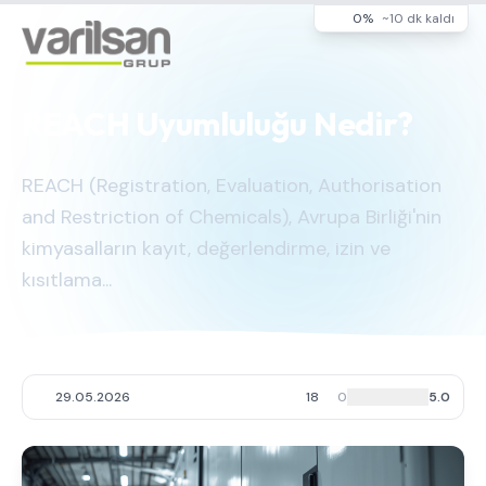
0%
~10 dk kaldı
REACH Uyumluluğu Nedir?
REACH (Registration, Evaluation, Authorisation
and Restriction of Chemicals), Avrupa Birliği'nin
kimyasalların kayıt, değerlendirme, izin ve
kısıtlama...
29.05.2026
18
0
5.0