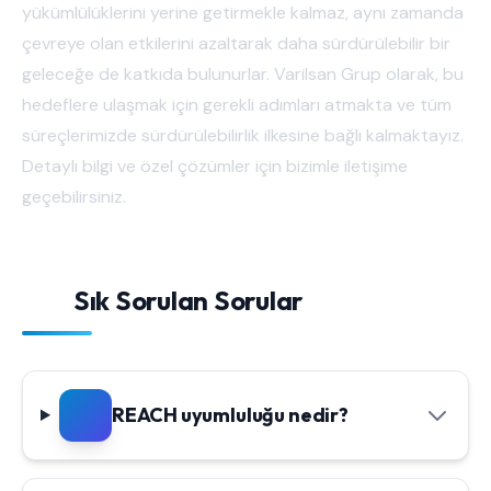
yükümlülüklerini yerine getirmekle kalmaz, aynı zamanda
çevreye olan etkilerini azaltarak daha sürdürülebilir bir
geleceğe de katkıda bulunurlar. Varilsan Grup olarak, bu
hedeflere ulaşmak için gerekli adımları atmakta ve tüm
süreçlerimizde sürdürülebilirlik ilkesine bağlı kalmaktayız.
Detaylı bilgi ve özel çözümler için bizimle iletişime
geçebilirsiniz.
Sık Sorulan Sorular
REACH uyumluluğu nedir?