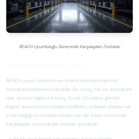
REACH Uyumluluğu Sürecinde Karşılaşılan Zorluklar
Kimyasal Maddelerin Kaydı
REACH uyum sürecinin en önemli adımlarından biri
kimyasal maddelerin kaydıdır. Bu süreç, her bir kimyasala
dair detaylı bilgilere ihtiyaç duyar. Öncelikle, gerekli
bilgiler arasında kimyasalın özellikleri, kullanım alanları ve
insan sağlığı üzerindeki etkileri yer alır. Kayıt sürecinde
karşılaşılan zorluklardan bazıları şunlardır:
Eksik veya hatalı veri sunumu, kayıt sürecini