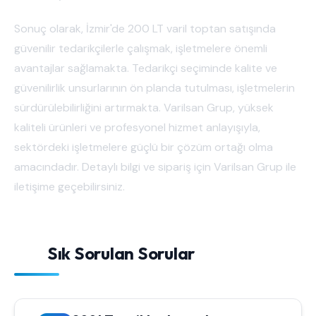
Sonuç olarak, İzmir'de 200 LT varil toptan satışında
güvenilir tedarikçilerle çalışmak, işletmelere önemli
avantajlar sağlamakta. Tedarikçi seçiminde kalite ve
güvenilirlik unsurlarının ön planda tutulması, işletmelerin
sürdürülebilirliğini artırmakta. Varilsan Grup, yüksek
kaliteli ürünleri ve profesyonel hizmet anlayışıyla,
sektördeki işletmelere güçlü bir çözüm ortağı olma
amacındadır. Detaylı bilgi ve sipariş için Varilsan Grup ile
iletişime geçebilirsiniz.
Sık Sorulan Sorular