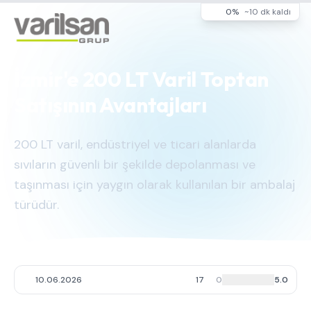
0%
~10 dk kaldı
İzmir'e 200 LT Varil Toptan
Satışının Avantajları
200 LT varil, endüstriyel ve ticari alanlarda
sıvıların güvenli bir şekilde depolanması ve
taşınması için yaygın olarak kullanılan bir ambalaj
türüdür.
10.06.2026
17
0
5.0