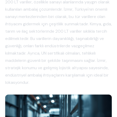
200 LT variller, özellikle sanayi alanlarında yaygın olarak
kullanılan ambalaj çözümleridir. İzmir, Türkiye'nin önemli
sanayi merkezlerinden biri olarak, bu tür varillere olan
ihtiyacını gidermek için çeşitlilik sunmaktadır. Kimya, gıda,
tarım ve ilaç sektörlerinde 200 LT variller sıklıkla tercih
edilmektedir. Bu varillerin dayanıklılığı, taşınabilirliği ve
güvenliği, onları farklı endüstrilerde vazgeçilmez
kılmaktadır. Ayrıca, UN sertifikalı olmaları, tehlikeli
maddelerin güvenli bir şekilde taşınmasını sağlar. İzmir,
stratejik konumu ve gelişmiş lojistik altyapısı sayesinde,
endüstriyel ambalaj ihtiyaçlarını karşılamak için ideal bir
lokasyondur.