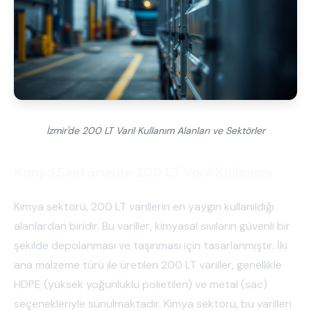
İzmir'de 200 LT Varil Kullanım Alanları ve Sektörler
Kimya Sektöründe 200 LT Varil Kullanımı
Kimya sektörü, 200 LT varillerin en yaygın kullanıldığı
alanlardan biridir. Bu variller, kimyasal sıvıların güvenli bir
şekilde depolanması ve taşınması için tasarlanmıştır. İki
ana malzeme türü ile üretilen 200 LT variller, genellikle
HDPE (yüksek yoğunluklu polietilen) ve metal (sac)
seçenekleriyle sunulmaktadır. Kimya sektörü, bu varilleri