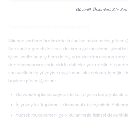
Güvenlik Önlemleri: Sıfır Sac 
Malzeme Seçimi ve Dayanıklılık
Sıfır sac varillerin üretiminde kullanılan malzemeler, güvenl
Sac variller genellikle sıcak daldırma galvanizleme işlemi il
işlem, varilin hem iç hem de dış yüzeyinin korozyona karşı da
depolanması sırasında ciddi tehlikeler yaratabilir; bu nede
sac varillerin iç yüzeyine uygulanan lak kaplama, içeriğin k
böylece güvenliği artırır.
Galvaniz kaplama sayesinde korozyona karşı yüksek d
İç yüzey lak kaplama ile kimyasal etkileşimlerin önlenm
Yüksek mukavemetli çelik kullanımı ile fiziksel dayanıklılı