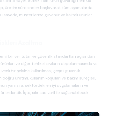
ndartlarına riayet etmek, hem ürün güvenliği hem de
 Grup, üretim sürecinden başlayarak tüm aşamalarda
 sayede, müşterilerine güvenilir ve kaliteli ürünler
Riskleri Azaltma
nemli bir yer tutar ve güvenlik standartları açısından
 ürünleri ve diğer tehlikeli sıvıların depolanmasında ve
enli bir şekilde kullanılması, çeşitli güvenlik
n doğru üretimi, kullanım koşulları ve bakım süreçleri,
nun yanı sıra, sektördeki en iyi uygulamaların ve
rlerdendir. İşte, sıfır sac varil ile sağlanabilecek