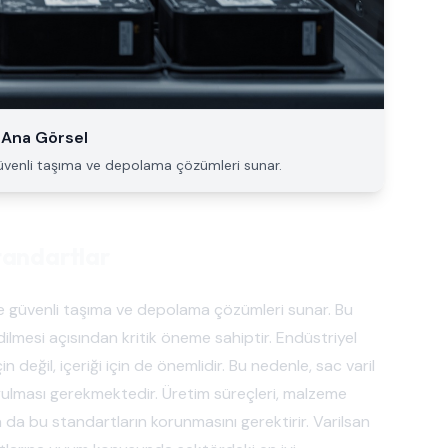
 - Ana Görsel
de güvenli taşıma ve depolama çözümleri sunar.
Standartlar
rinde güvenli taşıma ve depolama çözümleri sunar. Bu
edilmesi açısından kritik öneme sahiptir. Endüstriyel
n değil, içeriği için de önemlidir. Bu nedenle, sac varil
 uyulması gerekmektedir. Üretim süreçleri, malzeme
a bu standartların korunmasını gerektirir. Varilsan