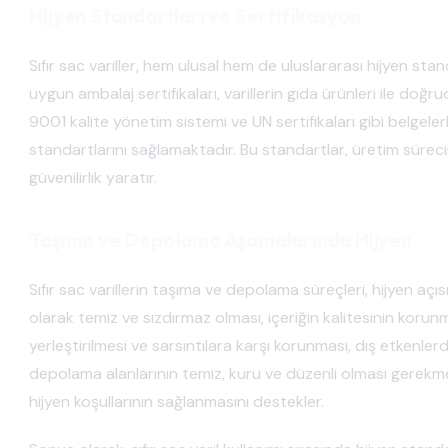
Hijyen Standartları ve Sertifikasyon
Sıfır sac variller, hem ulusal hem de uluslararası hijyen sta
uygun ambalaj sertifikaları, varillerin gıda ürünleri ile doğ
9001 kalite yönetim sistemi ve UN sertifikaları gibi belgele
standartlarını sağlamaktadır. Bu standartlar, üretim süreci
güvenilirlik yaratır.
Taşıma ve Depolama Aşamalarında Hijyen
Sıfır sac varillerin taşıma ve depolama süreçleri, hijyen açıs
olarak temiz ve sızdırmaz olması, içeriğin kalitesinin korunm
yerleştirilmesi ve sarsıntılara karşı korunması, dış etkenle
depolama alanlarının temiz, kuru ve düzenli olması gerekmek
hijyen koşullarının sağlanmasını destekler.