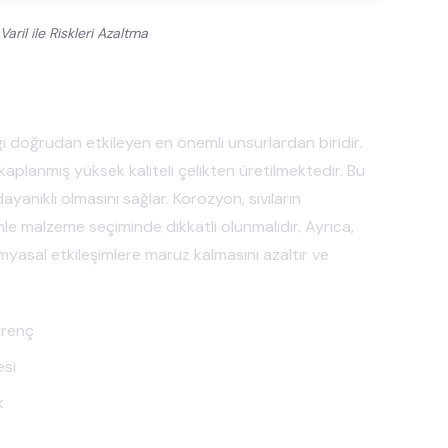
Varil ile Riskleri Azaltma
iği doğrudan etkileyen en önemli unsurlardan biridir.
e kaplanmış yüksek kaliteli çelikten üretilmektedir. Bu
yanıklı olmasını sağlar. Korozyon, sıvıların
nle malzeme seçiminde dikkatli olunmalıdır. Ayrıca,
imyasal etkileşimlere maruz kalmasını azaltır ve
irenç
esi
k