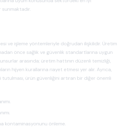
dartlarına uyum konusunda sektördeki en iyi
r sunmaktadır.
itesi ve işleme yöntemleriyle doğrudan ilişkilidir. Üretim
ulaşmadan önce sağlık ve güvenlik standartlarına uygun
nsurlar arasında; üretim hattının düzenli temizliği,
rın hijyen kurallarına riayet etmesi yer alır. Ayrıca,
bi tutulması, ürün güvenliğini artıran bir diğer önemli
nımı.
nımı.
izma kontaminasyonunu önleme.