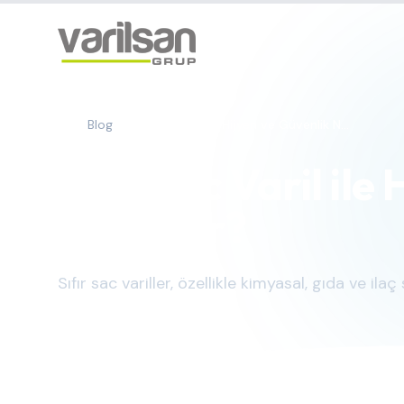
Blog
Sıfır Sac Varil ile Hijyen ve Güvenlik N...
Sıfır Sac Varil ile
Sağlanır?
Sıfır sac variller, özellikle kimyasal, gıda ve 