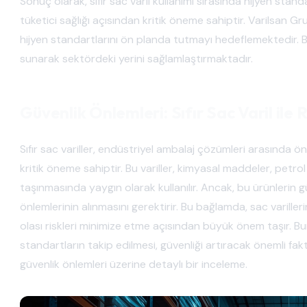
Sonuç olarak, sıfır sac varil kullanımı sırasında hijyen sta
tüketici sağlığı açısından kritik öneme sahiptir. Varilsan
hijyen standartlarını ön planda tutmayı hedeflemektedir. Bu
sunarak sektördeki yerini sağlamlaştırmaktadır.
Güvenlik Önlemleri: Sıfır Sac Varil ile 
Sıfır sac variller, endüstriyel ambalaj çözümleri arasında ö
kritik öneme sahiptir. Bu variller, kimyasal maddeler, petrol
taşınmasında yaygın olarak kullanılır. Ancak, bu ürünlerin güv
önlemlerinin alınmasını gerektirir. Bu bağlamda, sac varilleri
olası riskleri minimize etme açısından büyük önem taşır. Bu
standartların takip edilmesi, güvenliği artıracak önemli faktö
güvenlik önlemleri üzerine detaylı bir inceleme.