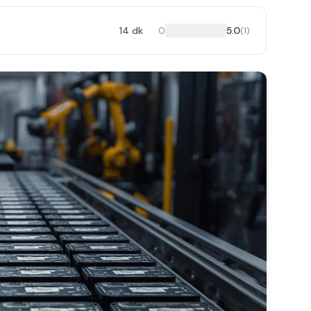
14
dk
0
5.0
(
1
)