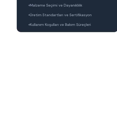
Malzeme Seçimi ve Dayanıklılık
Üretim Standartları ve Sertifikasyon
Kullanım Koşulları ve Bakım Süreçleri
Sıfır Sac Varil ile Depolama: En İyi Uygulamalar
Sıfır Sac Varil Seçimi ve Özellikleri
Depolama Alanı ve Ortam Şartları
Saklama ve Taşıma Yöntemleri
Endüstriyel Alanlarda Sıfır Sac Varil
Kullanımının Avantajları
Yüksek Dayanıklılık ve Uzun Ömür
Kimyasal ve Fiziksel Güvenlik
Çeşitli Kullanım Alanları