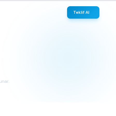
Teklif Al
sıl
unar.