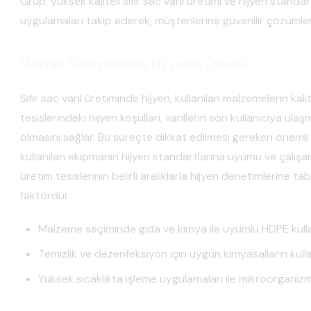
Grup, yüksek kaliteli sıfır sac varil üretimi ve hijyen stan
uygulamaları takip ederek, müşterilerine güvenilir çözümle
Üretim Süreçlerinde Hijyenin Önemi
Sıfır sac varil üretiminde hijyen, kullanılan malzemelerin kal
tesislerindeki hijyen koşulları, varillerin son kullanıcıya 
olmasını sağlar. Bu süreçte dikkat edilmesi gereken önemli u
kullanılan ekipmanın hijyen standartlarına uyumu ve çalışanla
üretim tesislerinin belirli aralıklarla hijyen denetimlerine ta
faktördür.
Malzeme seçiminde gıda ve kimya ile uyumlu HDPE kulla
Temizlik ve dezenfeksiyon için uygun kimyasalların kulla
Yüksek sıcaklıkta işleme uygulamaları ile mikroorgan