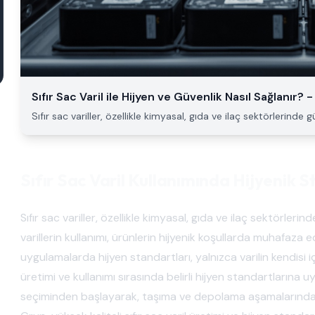
Sıfır Sac Varil ile Hijyen ve Güvenlik Nasıl Sağlanır?
Sıfır sac variller, özellikle kimyasal, gıda ve ilaç sektörlerin
Sıfır Sac Varil Kullanımında Hijyenik 
Sıfır sac variller, özellikle kimyasal, gıda ve ilaç sektörle
varillerin kullanımı, ürünlerin hijyenik koşullarda muhafaza 
uygulamalarda hijyen standartları, yalnızca varilin kendisi içi
üretimi ve kullanımı sırasında belirli hijyen standartlarına
seçiminden başlayarak, taşıma ve depolama aşamalarında d