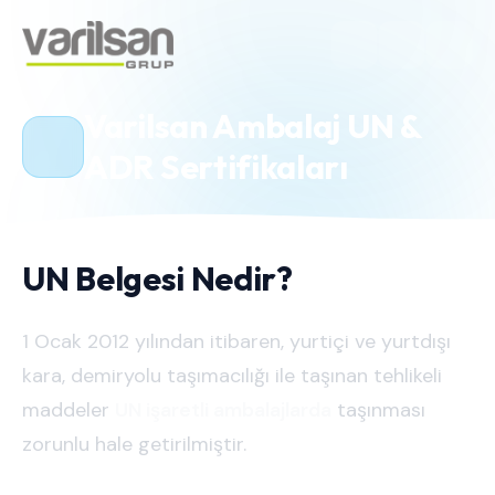
Varilsan Ambalaj UN &
ADR Sertifikaları
UN Belgesi Nedir?
1 Ocak 2012 yılından itibaren, yurtiçi ve yurtdışı
kara, demiryolu taşımacılığı ile taşınan tehlikeli
maddeler
UN işaretli ambalajlarda
taşınması
zorunlu hale getirilmiştir.