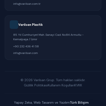
info@varilsan.com.tr
Varilsan Plastik
85. Yıl Cumhuriyet Mah. Sanayi Cad. No:84 Armutlu -
Kemalpaşa / İzmir
+90 232 436 41 58
info@varilsan.com
© 2026 Varilsan Grup. Tüm hakları saklıdır.
Gizlilik Politikası
Kullanım Koşulları
KVKK
Yapay Zeka, Web Tasarım ve Yazılım
Türk Bilişim