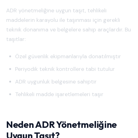
ADR yönetmeliğine uygun taşıt, tehlikeli
maddelerin karayolu ile taşınması için gerekli
teknik donanıma ve belgelere sahip araçlardır. Bu
taşıtlar:
Özel güvenlik ekipmanlarıyla donatılmıştır
Periyodik teknik kontrollere tabi tutulur
ADR uygunluk belgesine sahiptir
Tehlikeli madde işaretlemeleri taşır
Neden ADR Yönetmeliğine
Uygun Taşıt?