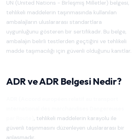
UN (United Nations - Birleşmiş Milletler) belgesi,
tehlikeli maddelerin taşınmasında kullanılan
ambalajların uluslararası standartlara
uygunluğunu gösteren bir sertifikadır. Bu belge,
ambalajın belirli testlerden geçtiğini ve tehlikeli
madde taşımacılığı için güvenli olduğunu kanıtlar.
ADR ve ADR Belgesi Nedir?
ADR (Accord européen relatif au transport
international des marchandises Dangereuses
par Route)
, tehlikeli maddelerin karayolu ile
güvenli taşınmasını düzenleyen uluslararası bir
anlaşmadır.