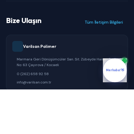
Bize Ulaşın
Tüm İletişim Bilgileri
Varilsan Polimer
Marmara Geri Dönüşümcüler San. Sit. Zübeyde Hanım Cad.
No: 63 Çayırova / Kocaeli
Merhaba! 👋
0 (262) 658 92 58
info@varilsan.com.tr
Varilsan Ambalaj
Marmara Geri Dönüşümcüler San. Sit. Beste Sokak No:14
Şekerpınar - Çayırova / Kocaeli