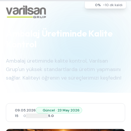
0%
~10 dk kaldı
Ambalaj Üretiminde Kalite
Kontrol
Ambalaj üretiminde kalite kontrol, Varilsan
Grup'un yüksek standartlarda üretim yapmasını
sağlar. Kaliteyi öğrenin ve süreçlerimizi keşfedin!
09.05.2026
Güncel · 23 May 2026
15
0
5.0