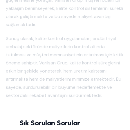
güçlenmesine yol açar. Varilsan Grup, müşteri odaklı bir
yaklaşım benimseyerek, kalite kontrol sistemlerini sürekli
olarak geliştirmekte ve bu sayede maliyet avantajı
sağlamaktadır.
Sonuç olarak, kalite kontrol uygulamaları, endüstriyel
ambalaj sektöründe maliyetlerin kontrol altında
tutulması ve müşteri memnuniyetinin artırılması için kritik
öneme sahiptir. Varilsan Grup, kalite kontrol süreçlerini
etkin bir şekilde yöneterek, hem üretim kalitesini
artırmakta hem de maliyetlerini minimize etmektedir. Bu
sayede, sürdürülebilir bir büyüme hedeflemekte ve
sektördeki rekabet avantajını sürdürmektedir.
Sık Sorulan Sorular