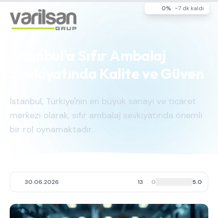
0%
~7 dk kaldı
İstanbul'a Sıfır Ambalaj
Sevkiyatında Kalite ve Güven
İstanbul, Türkiye'nin en büyük sanayi ve ticaret
merkezi olarak, sıfır ambalaj sevkiyatında önemli
bir rol oynamaktadır.
30.06.2026
13
0
5.0