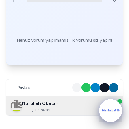
1
0
Henüz yorum yapılmamış. İlk yorumu siz yapın!
Paylaş
Nurullah Okatan
İçerik Yazarı
Merhaba! 👋