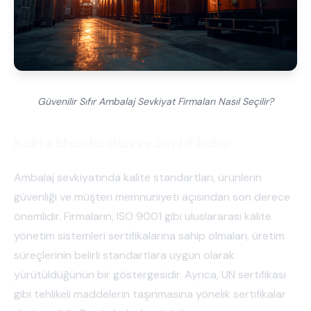
Güvenilir Sıfır Ambalaj Sevkiyat Firmaları Nasıl Seçilir?
Kalite Standartları ve Sertifikalar
Ambalaj sevkiyatında kalite standartları, ürünlerin
güvenliği ve müşteri memnuniyeti açısından son derece
önemlidir. Firmaların, ISO 9001 gibi uluslararası kalite
yönetim sistemleri sertifikalarına sahip olmaları, üretim
süreçlerinin belirli standartlara uygun olarak
yürütüldüğünün bir göstergesidir. Ayrıca, UN sertifikası
gibi tehlikeli maddelerin taşınmasına yönelik sertifikalar