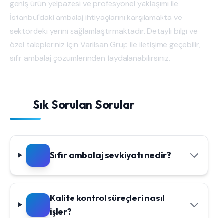
geniş ürün yelpazesi ve profesyonel yaklaşımı ile
İstanbul'daki ambalaj ihtiyaçlarını karşılamakta ve
sektördeki yerini sağlamlaştırmaktadır. Detaylı bilgi ve
özel talepleriniz için Varilsan Grup ile iletişime geçebilir,
sıfır ambalaj çözümlerinden faydalanabilirsiniz.
Sık Sorulan Sorular
Sıfır ambalaj sevkiyatı nedir?
Kalite kontrol süreçleri nasıl
işler?