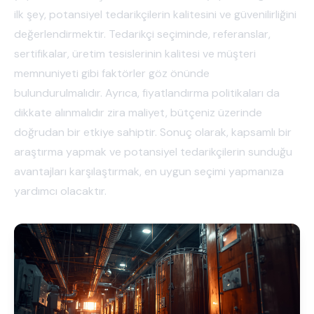
ilk şey, potansiyel tedarikçilerin kalitesini ve güvenilirliğini
değerlendirmektir. Tedarikçi seçiminde, referanslar,
sertifikalar, üretim tesislerinin kalitesi ve müşteri
memnuniyeti gibi faktörler göz önünde
bulundurulmalıdır. Ayrıca, fiyatlandırma politikaları da
dikkate alınmalıdır zira maliyet, bütçeniz üzerinde
doğrudan bir etkiye sahiptir. Sonuç olarak, kapsamlı bir
araştırma yapmak ve potansiyel tedarikçilerin sunduğu
avantajları karşılaştırmak, en uygun seçimi yapmanıza
yardımcı olacaktır.