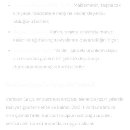
Kimyasal Dayanıklılık Testi:
Malzemenin, taşınacak
kimyasal maddelere karşı ne kadar dayanıklı
olduğunu belirler.
Basınç Testleri:
Varilin, taşıma sırasında maruz
kalabileceği basınç seviyelerine dayanıklılığını ölçer.
Sızdırmazlık Testi:
Varilin, içindeki ürünlerin dışarı
sızdırmadan güvenli bir şekilde depolanıp
depolanamayacağını kontrol eder.
Varilsan Grup ile Güvenilir Tedarik
Varilsan Grup, endüstriyel ambalaj alanında uzun yıllardır
faaliyet göstermekte ve kaliteli 200 lt varil üretimi ile
öne çıkmaktadır. Varilsan Grup'un sunduğu ürünler,
sektördeki tüm standartlara uygun olarak