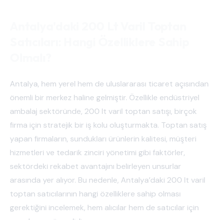
Antalya'daki 200 Lt Varil Toptan
Satıcıları: Hangi Özelliklere Sahip
Olmalı?
Antalya, hem yerel hem de uluslararası ticaret açısından
önemli bir merkez haline gelmiştir. Özellikle endüstriyel
ambalaj sektöründe, 200 lt varil toptan satışı, birçok
firma için stratejik bir iş kolu oluşturmakta. Toptan satış
yapan firmaların, sundukları ürünlerin kalitesi, müşteri
hizmetleri ve tedarik zinciri yönetimi gibi faktörler,
sektördeki rekabet avantajını belirleyen unsurlar
arasında yer alıyor. Bu nedenle, Antalya’daki 200 lt varil
toptan satıcılarının hangi özelliklere sahip olması
gerektiğini incelemek, hem alıcılar hem de satıcılar için