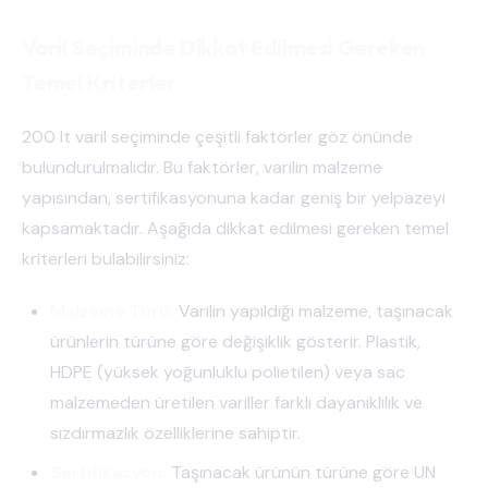
Varil Seçiminde Dikkat Edilmesi Gereken
Temel Kriterler
200 lt varil seçiminde çeşitli faktörler göz önünde
bulundurulmalıdır. Bu faktörler, varilin malzeme
yapısından, sertifikasyonuna kadar geniş bir yelpazeyi
kapsamaktadır. Aşağıda dikkat edilmesi gereken temel
kriterleri bulabilirsiniz:
Malzeme Türü:
Varilin yapıldığı malzeme, taşınacak
ürünlerin türüne göre değişiklik gösterir. Plastik,
HDPE (yüksek yoğunluklu polietilen) veya sac
malzemeden üretilen variller farklı dayanıklılık ve
sızdırmazlık özelliklerine sahiptir.
Sertifikasyon:
Taşınacak ürünün türüne göre UN