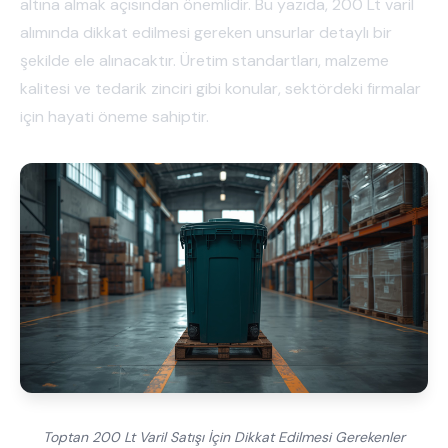
altına almak açısından önemlidir. Bu yazıda, 200 Lt varil
alımında dikkat edilmesi gereken unsurlar detaylı bir
şekilde ele alınacaktır. Üretim standartları, malzeme
kalitesi ve tedarik zinciri gibi konular, sektördeki firmalar
için hayati öneme sahiptir.
Toptan 200 Lt Varil Satışı İçin Dikkat Edilmesi Gerekenler