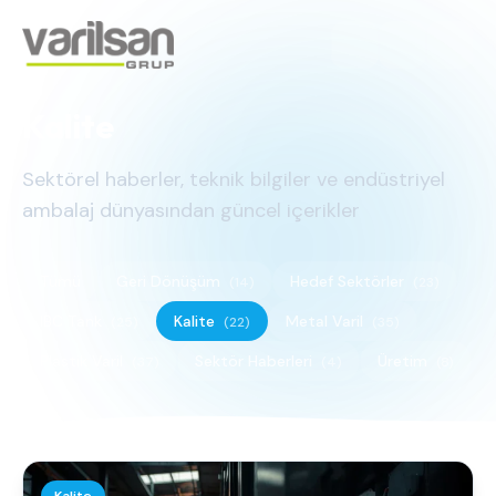
Kalite
Sektörel haberler, teknik bilgiler ve endüstriyel
ambalaj dünyasından güncel içerikler
Tümü
Geri Dönüşüm
Hedef Sektörler
(14)
(23)
IBC Tank
Kalite
Metal Varil
(25)
(22)
(35)
Plastik Varil
Sektör Haberleri
Üretim
(37)
(4)
(8)